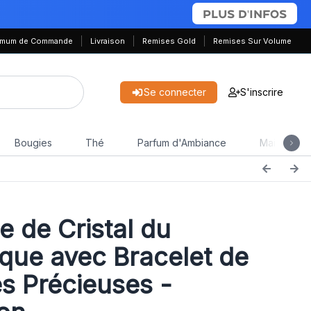
PLUS D'INFOS
nimum de Commande
Livraison
Remises Gold
Remises Sur Volume
Se connecter
S'inscrire
Bougies
Thé
Parfum d'Ambiance
Maison & J
e de Cristal du
que avec Bracelet de
es Précieuses -