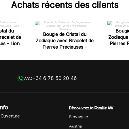
Achats récents des clients
stal du
Bougie
Bougie de Cristal du
racelet de
Zodiaque 
Zodiaque avec Bracelet de
es - Lion
Pierres 
Pierres Précieuses -
Gémeaux
+34 6 78 50 20 46
WA:
Info
Découvrez la Famille AW
'Ouverture
Slovaquie
Austria