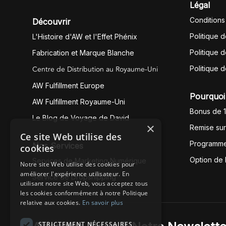
Légal
Conditions
Découvrir
Politique 
L'Histoire d'AW et l'Effet Phénix
Politique d
Fabrication et Marque Blanche
Centre de Distribution au Royaume-Uni
Politique 
AW Fulfillment Europe
Pourquoi 
AW Fulfillment Royaume-Uni
Bonus de 
Le Blog de Voyage de David
×
Remise su
Ce site Web utilise des
Programme
Nos Services
cookies
Option de
Services de Marketing Numérique
Notre site Web utilise des cookies pour
améliorer l'expérience utilisateur. En
Service de Dropshipping
utilisant notre site Web, vous acceptez tous
les cookies conformément à notre Politique
relative aux cookies.
En savoir plus
STRICTEMENT NÉCESSAIRES