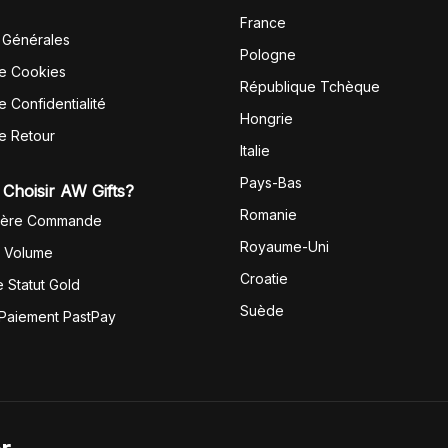
France
 Générales
Pologne
de Cookies
République Tchèque
e Confidentialité
Hongrie
de Retour
Italie
Pays-Bas
Choisir AW Gifts?
Romanie
1ère Commande
Royaume-Uni
r Volume
Croatie
 Statut Gold
Suède
 Paiement PastPay