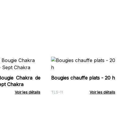
Bo
av
Ho
Bougie Chakra de
Bougies chauffe plats - 20 h
HHC
al - Sept Chakra
Voir les détails
TLS-11
Voir les détails