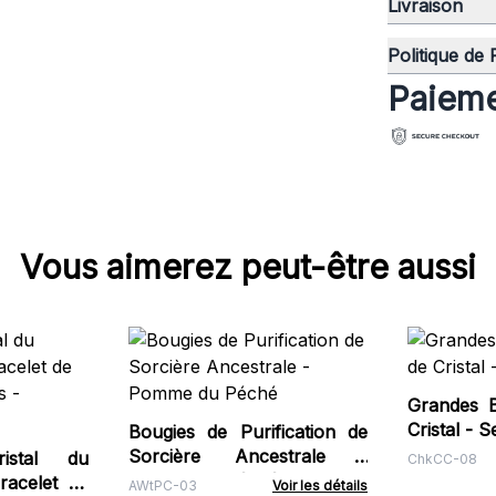
Livraison
Politique de
Paieme
Vous aimerez peut-être aussi
Grandes 
Crist
Bougies de Purification de
Sorcière Ancestrale -
istal du
ChkCC-08
Pomme du Péché
racelet de
AWtPC-03
Voir les détails