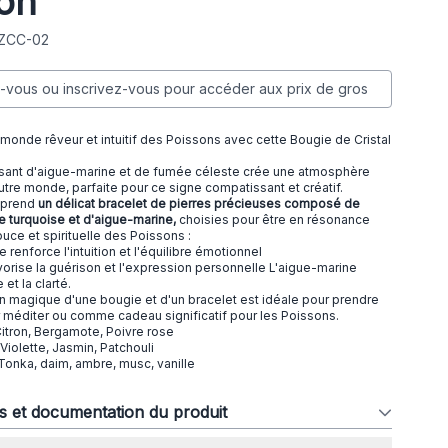
on
 ZCC-02
vous ou inscrivez-vous pour accéder aux prix de gros
monde rêveur et intuitif des Poissons avec cette Bougie de Cristal
sant d'aigue-marine et de fumée céleste crée une atmosphère
utre monde, parfaite pour ce signe compatissant et créatif.
mprend
un délicat bracelet de pierres précieuses composé de
de turquoise et d'aigue-marine,
choisies pour être en résonance
ouce et spirituelle des Poissons :
e renforce l'intuition et l'équilibre émotionnel
vorise la guérison et l'expression personnelle L'aigue-marine
 et la clarté.
n magique d'une bougie et d'un bracelet est idéale pour prendre
r méditer ou comme cadeau significatif pour les Poissons.
itron, Bergamote, Poivre rose
Violette, Jasmin, Patchouli
Tonka, daim, ambre, musc, vanille
ns et documentation du produit