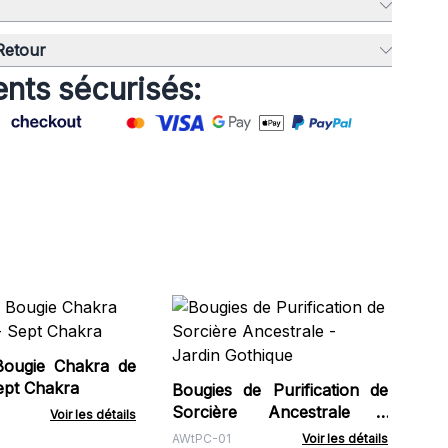
 Retour
nts sécurisés:
Bo
av
Ho
Bougie Chakra de
HH
al - Sept Chakra
Bougies de Purification de
Sorcière Ancestrale -
Voir les détails
Jardin Gothique
AWtPC-01
Voir les détails