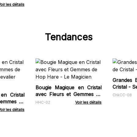
euses -
oir les détails
Tendances
Grandes 
Crist
Bougie Magique en Cristal
avec Fleurs et Gemmes de
en Cristal
ChkCC-08
Hop Hare - Le Magicien
Gemmes de
HHC-02
Voir les détails
Chevalier
oir les détails