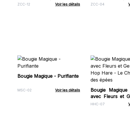
Pierres Précieuses -
Pierres Préci
ZCC-12
Voir les détails
ZCC-04
V
Capricorne
Taureau
Bougie Magique - Purifiante
Bougie Magique 
MSC-02
Voir les détails
avec Fleurs et 
Hop Hare - Le 
HHC-07
V
des épées