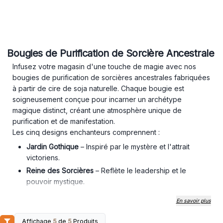
Bougies de Purification de Sorcière Ancestrale
Infusez votre magasin d'une touche de magie avec nos
bougies de purification de sorcières ancestrales fabriquées
à partir de cire de soja naturelle. Chaque bougie est
soigneusement conçue pour incarner un archétype
magique distinct, créant une atmosphère unique de
purification et de manifestation.
Les cinq designs enchanteurs comprennent :
Jardin Gothique
– Inspiré par le mystère et l'attrait
victoriens.
Reine des Sorcières
– Reflète le leadership et le
pouvoir mystique.
Pomme du Péché
– Représente la tentation et la
En savoir plus
connaissance ancienne.
Élixir du Corbeau
– Honore les guérisseurs et la
Affichage
5
de
5
Produits