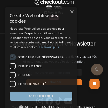
×
Ce site Web utilise des
cookies
Notre site Web utilise des cookies pour
améliorer l'expérience utilisateur. En
utilisant notre site Web, vous acceptez tous
les cookies conformément à notre Politique
Abonnez-Vous à Notre Newsletter
relative aux cookies.
En savoir plus
Recevez chaque semaine nos derniers articles et actualités
STRICTEMENT NÉCESSAIRES
directement dans votre boîte de réception.
PERFORMANCE
Email address
CIBLAGE
S'abonner
FONCTIONNALITÉ
ACCEPTER TOUT
AFFICHER LES DÉTAILS
Copyright © 2024 Ancient Wisdom s.r.o., All rights reserved.