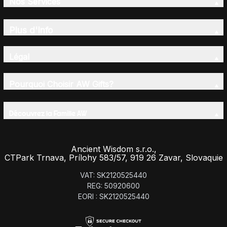
Nos Services
Plus d'Info
Légal
Pourquoi Choisir AW Gifts?
Découvrez la Famille AW
Ancient Wisdom s.r.o.,
CTPark Trnava, Prílohy 583/57, 919 26 Zavar, Slovaquie
VAT: SK2120525440
REG: 50920600
EORI : SK2120525440