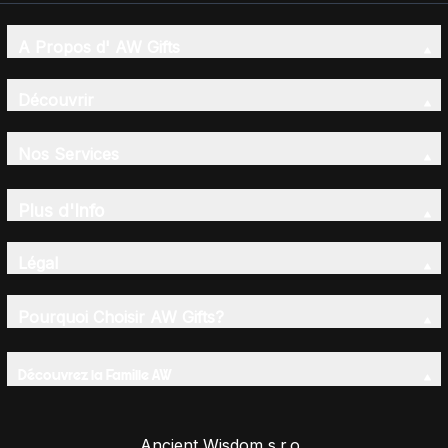
A Propos d' AW Gifts
Découvrir
Nos Services
Plus d'Info
Légal
Pourquoi Choisir AW Gifts?
Découvrez la Famille AW
Ancient Wisdom s.r.o.,