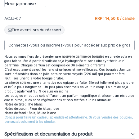
ACJJ-07
RRP : 14,50 € / candle
Être averti lors du réassort
Connectez-vous ou inscrivez-vous pour accéder aux prix de gros
Nous sommes fiers de présenter une
nouvelle gamme de bougies
en cire de soja en
gros fabriquées à partir d'huile de soja hydrogénée et sans cire synthétique ni
paraffine. Chaque parfum est composé de 36 éléments différents.
C'est exactement ce qui les rend si uniques et merveilleuses. Ces bougies Jam Jar
sont présentées dans de jolis pots en verre recyclé (220 ml) qui pourront être
réutilisés une fois votre bougie brûlée.
La cire de soja
est une alternative écologique parfaite. Elle est tellement plus propre
et brûle plus longtemps. Un peu plus cher mais ça vaut le coup. La cire de soja
produit également 95 % de suie en moins.
Les bougies en pot de soja diffusent un parfum magnifique et laissent un résidu de
cire minimal, elles sont végétaliennes et non testées sur les animaux.
Notes de tête : Thé blanc
Notes de cœur : Fleur de lotus, rose
Notes de fond : Bois, Musc blanc
Conçu pour faire un cadeau splendide et attentionné. Si vous vendez des bougies,
pensez absolument à les stocker.
Spécifications et documentation du produit