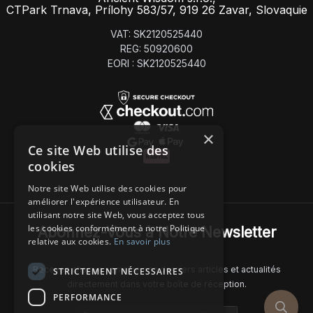
CTPark Trnava, Prílohy 583/57, 919 26 Zavar, Slovaquie
VAT: SK2120525440
REG: 50920600
EORI : SK2120525440
×
Ce site Web utilise des
cookies
Notre site Web utilise des cookies pour
améliorer l'expérience utilisateur. En
utilisant notre site Web, vous acceptez tous
les cookies conformément à notre Politique
Abonnez-Vous à Notre Newsletter
relative aux cookies.
En savoir plus
Recevez chaque semaine nos derniers articles et actualités
STRICTEMENT NÉCESSAIRES
directement dans votre boîte de réception.
PERFORMANCE
Email address