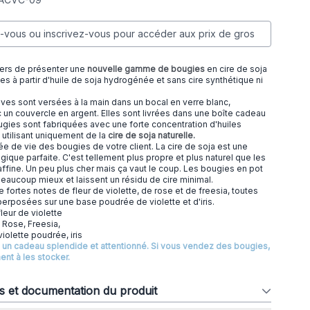
vous ou inscrivez-vous pour accéder aux prix de gros
ers de présenter une
nouvelle gamme de bougies
en cire de soja
es à partir d'huile de soja hydrogénée et sans cire synthétique ni
ves sont versées à la main dans un bocal en verre blanc,
ec un couvercle en argent. Elles sont livrées dans une boîte cadeau
gies sont fabriquées avec une forte concentration d'huiles
utilisant uniquement de la
cire de soja naturelle.
ée de vie des bougies de votre client. La cire de soja est une
gique parfaite. C'est tellement plus propre et plus naturel que les
affine. Un peu plus cher mais ça vaut le coup. Les bougies en pot
beaucoup mieux et laissent un résidu de cire minimal.
 fortes notes de fleur de violette, de rose et de freesia, toutes
erposées sur une base poudrée de violette et d'iris.
fleur de violette
: Rose, Freesia,
violette poudrée, iris
 un cadeau splendide et attentionné. Si vous vendez des bougies,
nt à les stocker.
ns et documentation du produit