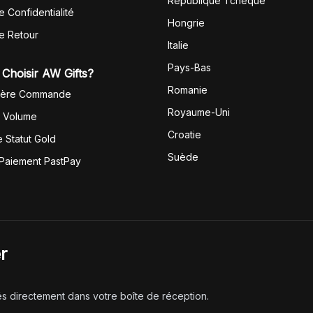
République Tchèque
e Confidentialité
Hongrie
de Retour
Italie
Pays-Bas
Choisir AW Gifts?
Romanie
1ère Commande
Royaume-Uni
r Volume
Croatie
 Statut Gold
Suède
 Paiement PastPay
r
és directement dans votre boîte de réception.