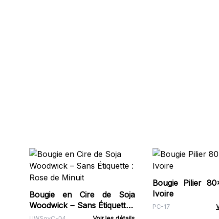
Bougie Pilier 8
Ivoire
Bougie en Cire de Soja
Woodwick – Sans Étiquette :
PC-17
V
Rose de Minuit
UWSoyC-04
Voir les détails