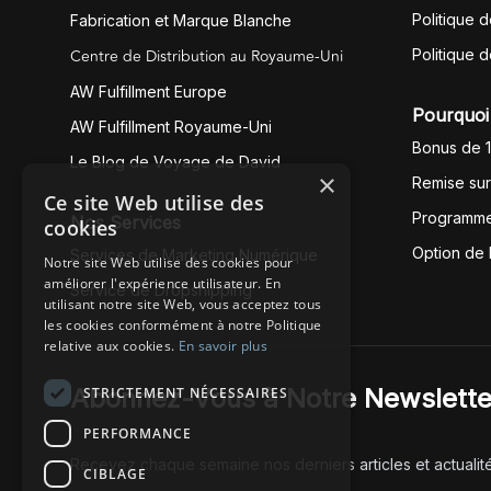
Politique d
Fabrication et Marque Blanche
Centre de Distribution au Royaume-Uni
Politique 
AW Fulfillment Europe
Pourquoi 
AW Fulfillment Royaume-Uni
Bonus de 
Le Blog de Voyage de David
×
Remise su
Ce site Web utilise des
Programme
Nos Services
cookies
Option de
Services de Marketing Numérique
Notre site Web utilise des cookies pour
améliorer l'expérience utilisateur. En
Service de Dropshipping
utilisant notre site Web, vous acceptez tous
les cookies conformément à notre Politique
relative aux cookies.
En savoir plus
Abonnez-Vous à Notre Newslette
STRICTEMENT NÉCESSAIRES
PERFORMANCE
Recevez chaque semaine nos derniers articles et actualit
CIBLAGE