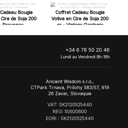
 Cadeau Bougie
Coffret Cadeau Bougie
 Cire de Soja 200
Votive en Cire de Soja 200
Vo
- Provence
gr - Vintage Gardenia
+34 6 78 50 20 46
Lundi au Vendredi 8h-16h
Ancient Wisdom s.r.o.,
CTPark Trnava, Prílohy 583/57, 919
26 Zavar, Slovaquie
VAT: SK2120525440
REG: 50920600
EORI : SK2120525440