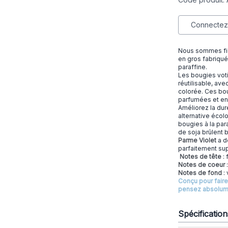
Connectez-
Nous sommes fi
en gros fabriqué
paraffine.
Les bougies voti
réutilisable, av
colorée. Ces bou
parfumées et en 
Améliorez la dur
alternative écolo
bougies à la par
de soja brûlent 
Parme Violet
a de
parfaitement sup
Notes de tête
: 
Notes de coeur
Notes de fond
: 
Conçu pour faire
pensez absolume
Spécificatio