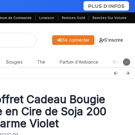
PLUS D'INFOS
nimum de Commande
Livraison
Remises Gold
Remises Sur Volume
Se connecter
S'inscrire
Bougies
Thé
Parfum d'Ambiance
Maison & J
ffret Cadeau Bougie
e en Cire de Soja 200
Parme Violet
 ACVC-09