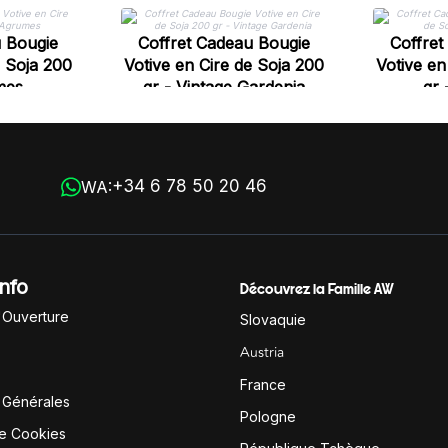
u Bougie
Coffret Cadeau Bougie
Coffret
e Soja 200
Votive en Cire de Soja 200
Votive en
mes
gr - Vintage Gardenia
gr 
+34 6 78 50 20 46
WA:
Info
Découvrez la Famille AW
'Ouverture
Slovaquie
Austria
France
 Générales
Pologne
de Cookies