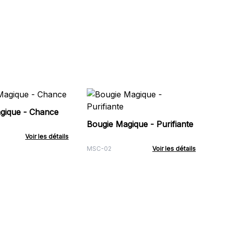
Bo
gique - Chance
Bougie Magique - Purifiante
MSC
Voir les détails
MSC-02
Voir les détails