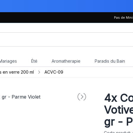
Pas de Mi
Mariages
Été
Aromatherapie
Paradis du Bain
s en verre 200 ml
ACVC-09
4x
Co
Votiv
gr - 
Code produit: