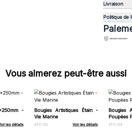
Livraison
Politique de
Paieme
Vous aimerez peut-être aussi
0x250mm -
Bougies Artistiques Étain -
Bougies Ar
Vie Marine
Poupées 
oir les détails
ATC-02
Voir les détails
ATC-04