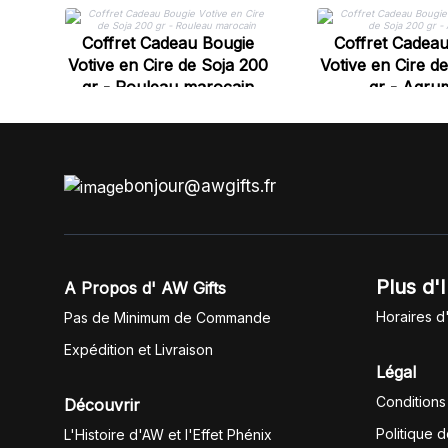
Coffret Cadeau Bougie
Coffret Cadea
Votive en Cire de Soja 200
Votive en Cire d
gr - Rouleau marocain
gr - Agru
bonjour@awgifts.fr
Plus d'
A Propos d' AW Gifts
Horaires d
Pas de Minimum de Commande
Expédition et Livraison
Légal
Conditions
Découvrir
Politique 
L'Histoire d'AW et l'Effet Phénix