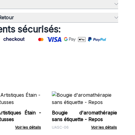
 Retour
nts sécurisés:
Bo
Woo
Fig
tistiques Étain -
Bougie d'aromathérapie
UW
Russes
sans étiquette - Repos
Voir les détails
UASC-06
Voir les détails