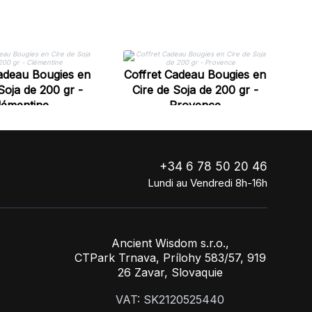
Co
adeau Bougies en
Coffret Cadeau Bougies en
Soja de 200 gr -
Cire de Soja de 200 gr -
lémentine
Provence
+34 6 78 50 20 46
Lundi au Vendredi 8h-16h
Ancient Wisdom s.r.o.,
CTPark Trnava, Prílohy 583/57, 919
26 Zavar, Slovaquie
VAT: SK2120525440