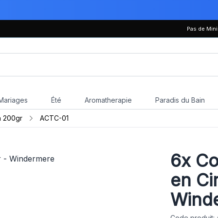
Pas de Mi
Mariages
Été
Aromatherapie
Paradis du Bain
n 200gr
ACTC-01
6x
Co
en Ci
Wind
Code produit: