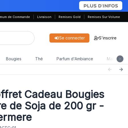
PLUS D'INFOS
nimum de Commande
Livraison
Remises Gold
Remises Sur Volume
Se connecter
S'inscrire
Bougies
Thé
Parfum d'Ambiance
Maison & J
ffret Cadeau Bougies
re de Soja de 200 gr -
ermere
 ACTC-01