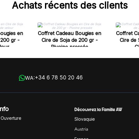
Achats récents des clients
Bougies en
Coffret Cadeau Bougies en
Coffret C
 200 gr -
Cire de Soja de 200 gr -
Cire de 
lour
Pivoine pressée
C
+34 6 78 50 20 46
WA:
Info
Découvrez la Famille AW
'Ouverture
Slovaquie
Austria