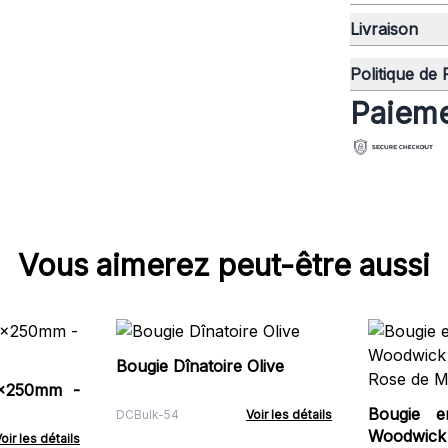
Livraison
Politique de
Paieme
Vous aimerez peut-être aussi
Bougie Dînatoire Olive
0x250mm -
Bougie e
DCBulk-54
Voir les détails
Woodwick –
oir les détails