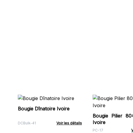
Bougie Dînatoire Ivoire
Bougie Pilier 8
Ivoire
DCBulk-41
Voir les détails
PC-17
V