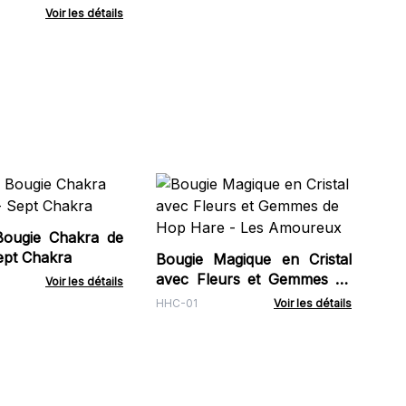
nuit
Voir les détails
B
Pro
Bougie Chakra de
MSC
al - Sept Chakra
Bougie Magique en Cristal
avec Fleurs et Gemmes de
Voir les détails
Hop Hare - Les Amoureux
HHC-01
Voir les détails