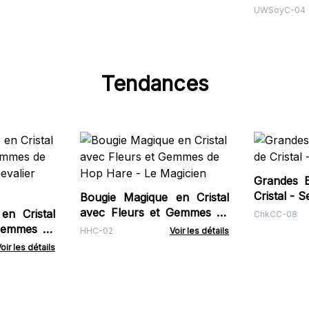
Rose de Mi
UWSoyC-04
Tendances
Grandes 
Crist
Bougie Magique en Cristal
avec Fleurs et Gemmes de
en Cristal
ChkCC-08
Hop Hare - Le Magicien
Gemmes de
HHC-02
Voir les détails
Chevalier
oir les détails