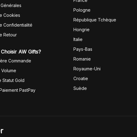
France
 Générales
Pologne
de Cookies
République Tchèque
e Confidentialité
Hongrie
de Retour
Italie
Pays-Bas
Choisir AW Gifts?
Romanie
1ère Commande
Royaume-Uni
r Volume
Croatie
 Statut Gold
Suède
 Paiement PastPay
r