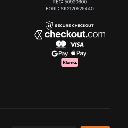
REG: 50920600
EORI : SK2120525440