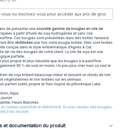
vous ou inscrivez-vous pour accéder aux prix de gros
ers de présenter une
nouvelle gamme de bougies en cire de
riquées à partir d'huile de soja hydrogénée et sans cire
araffine. Ces bougies sont présentées dans des boîtes fantaisie
vent être
réutilisées
une fois votre bougie brûlée. Elles sont livrées
oîte conçue dans le style emblématique d'Agnès & Cat.
ée de vie des bougies de votre client. La cire de soja est une
ogique parfaite.
t plus propre et plus naturelle que les bougies à la paraffine
également 95 % de suie en moins. Un peu plus cher mais ça vaut le
tain de soja brûlent beaucoup mieux et laissent un résidu de cire
ont végétaliennes et non testées sur les animaux.
un parfum subtil, propre et frais inspiré du pittoresque Lake
Citron, Aqua
Jasmin
Vanille, Fleurs Blanches
 un cadeau splendide et attentionné. Si vous vendez des bougies,
nt à les stocker.
ns et documentation du produit