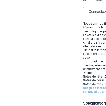
Connectez-
Nous sommes fi
soja
en gros fab
synthétique ni p
en étain qui peu
dans une jolie b
Améliorez la dur
alternative écol
Elle est tellemen
qu'elle produit 
coup.
Les bougies en é
minimal, elles s
Windermere
est 
District.
Notes de tête
: 
Notes de cœur :
Notes de fond
: 
Conçu pour faire
pensez absolume
Spécificatio