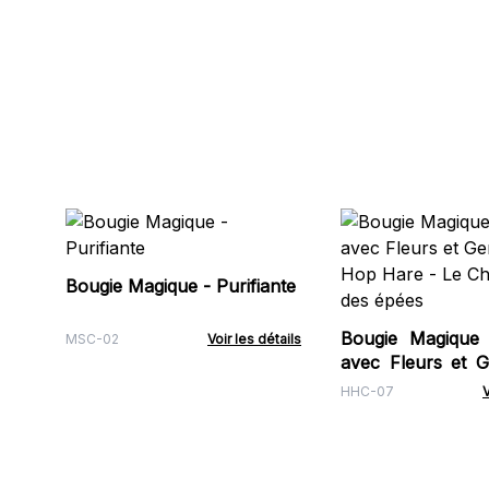
Bougie Magique - Purifiante
Bougie Magique 
MSC-02
Voir les détails
avec Fleurs et 
Hop Hare - Le 
HHC-07
V
des épées