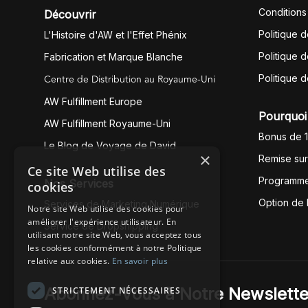
Conditions
Découvrir
Politique 
L'Histoire d'AW et l'Effet Phénix
Politique d
Fabrication et Marque Blanche
Centre de Distribution au Royaume-Uni
Politique 
AW Fulfillment Europe
Pourquoi 
AW Fulfillment Royaume-Uni
Bonus de 
Le Blog de Voyage de David
×
Remise su
Ce site Web utilise des
Programme
Nos Services
cookies
Option de
Services de Marketing Numérique
Notre site Web utilise des cookies pour
améliorer l'expérience utilisateur. En
Service de Dropshipping
utilisant notre site Web, vous acceptez tous
les cookies conformément à notre Politique
relative aux cookies.
En savoir plus
Abonnez-Vous à Notre Newslette
STRICTEMENT NÉCESSAIRES