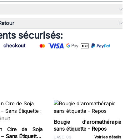
 Retour
nts sécurisés:
Bo
Woo
Fig
Bougie d'aromathérapie
UW
sans étiquette - Repos
n Cire de Soja
 Sans Étiquette :
UASC-06
Voir les détails