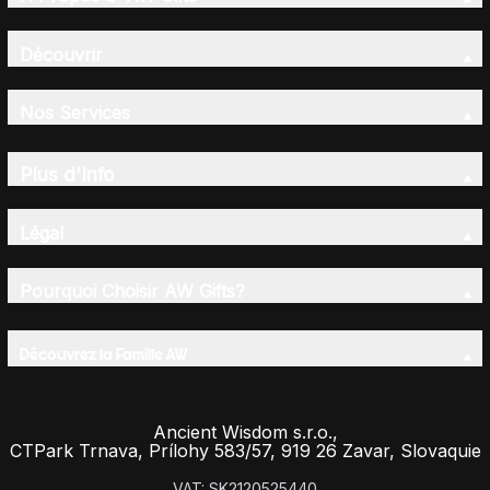
Découvrir
Nos Services
Plus d'Info
Légal
Pourquoi Choisir AW Gifts?
Découvrez la Famille AW
Ancient Wisdom s.r.o.,
CTPark Trnava, Prílohy 583/57, 919 26 Zavar, Slovaquie
VAT: SK2120525440