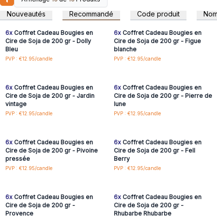
Connectez-vous ou
Connectez-vous ou
contiennent pas les toxines des bougies à la paraffine.
inscrivez-vous pour
inscrivez-vous pour
Nouveautés
Recommandé
Code produit
No
accéder aux prix de gros
accéder aux prix de gros
Les bougies "Agnes and Cat" sont végétaliennes et n'ont
pas été testées sur les animaux.
6x
Coffret Cadeau Bougies en
6x
Coffret Cadeau Bougies en
Elles sont le cadeau parfait et donneront à la maison de vos
Cire de Soja de 200 gr - Dolly
Cire de Soja de 200 gr - Figue
Bleu
blanche
clients un peu plus de confort et de convivialité.
Connectez-vous ou
Connectez-vous ou
PVP : €12.95/candle
PVP : €12.95/candle
Chaque parfum est vraiment unique et magnifique. Vous
inscrivez-vous pour
inscrivez-vous pour
accéder aux prix de gros
accéder aux prix de gros
pouvez nettoyer la boîte et l'utiliser à nouveau. La durée de
combustion est de 30 heures. Lisez attentivement les
6x
Coffret Cadeau Bougies en
6x
Coffret Cadeau Bougies en
instructions d'utilisation avant d'utiliser la bougie.
Cire de Soja de 200 gr - Jardin
Cire de Soja de 200 gr - Pierre de
vintage
lune
Connectez-vous ou
Connectez-vous ou
PVP : €12.95/candle
PVP : €12.95/candle
inscrivez-vous pour
inscrivez-vous pour
accéder aux prix de gros
accéder aux prix de gros
6x
Coffret Cadeau Bougies en
6x
Coffret Cadeau Bougies en
Cire de Soja de 200 gr - Pivoine
Cire de Soja de 200 gr - Fell
pressée
Berry
Connectez-vous ou
Connectez-vous ou
PVP : €12.95/candle
PVP : €12.95/candle
inscrivez-vous pour
inscrivez-vous pour
accéder aux prix de gros
accéder aux prix de gros
6x
Coffret Cadeau Bougies en
6x
Coffret Cadeau Bougies en
Cire de Soja de 200 gr -
Cire de Soja de 200 gr -
Provence
Rhubarbe Rhubarbe