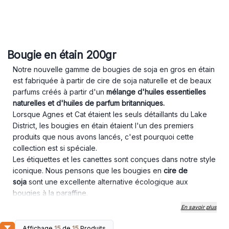
Bougie en étain 200gr
Notre nouvelle gamme de bougies de soja en gros en étain
est fabriquée à partir de cire de soja naturelle et de beaux
parfums créés à partir d'un
mélange d'huiles essentielles
naturelles et d'huiles de parfum britanniques.
Lorsque Agnes et Cat étaient les seuls détaillants du Lake
District, les bougies en étain étaient l'un des premiers
produits que nous avons lancés, c'est pourquoi cette
collection est si spéciale.
Les étiquettes et les canettes sont conçues dans notre style
iconique. Nous pensons que les bougies en
cire de
soja
sont une excellente alternative écologique aux
bougies à la paraffine.
Les bougies de soja brûlent uniformément, de sorte qu'il ne
En savoir plus
reste plus de cire sur les côtés du récipient. Les bougies de
soja brûlent également 30 à 50% plus longtemps et ne
Affichage
15
de
15
Produits