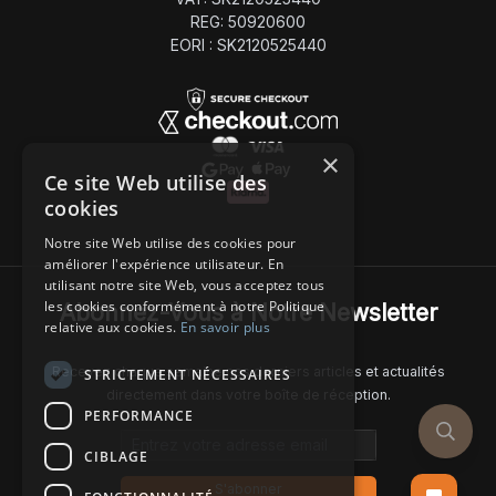
REG: 50920600
EORI : SK2120525440
×
Ce site Web utilise des
cookies
Notre site Web utilise des cookies pour
améliorer l'expérience utilisateur. En
utilisant notre site Web, vous acceptez tous
les cookies conformément à notre Politique
Abonnez-Vous à Notre Newsletter
relative aux cookies.
En savoir plus
Recevez chaque semaine nos derniers articles et actualités
STRICTEMENT NÉCESSAIRES
directement dans votre boîte de réception.
PERFORMANCE
Email address
CIBLAGE
S'abonner