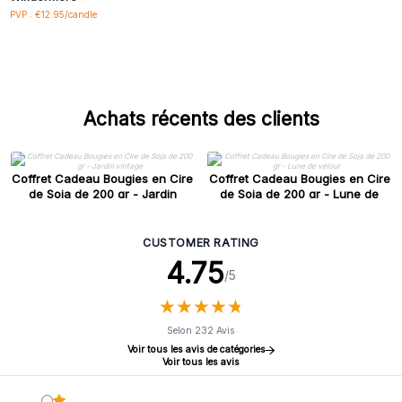
PVP : €12.95/candle
Achats récents des clients
Coffret Cadeau Bougies en Cire
Coffret Cadeau Bougies en Cire
de Soja de 200 gr - Jardin
de Soja de 200 gr - Lune de
vintage
velour
CUSTOMER RATING
4.75
/5
★
★
★
★
★
★
★
★
★
★
Selon 232 Avis
Voir tous les avis de catégories
Voir tous les avis