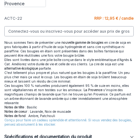
ACTC-22
RRP : 12,95 € / candle
Connectez-vous ou inscrivez-vous pour accéder aux prix de gros
Nous sommes fiers de présenter une
nouvelle gamme de bougies
en cire de soja en
gros fabriquées à partir d'huile de soja hydrogénée et sans cire synthétique ni
paraffine. Ces bougies en étain sont présentées dans des boîtes fantaisie qui
peuvent être réutilisées une fois votre bougie brûlée.
Elles sont livrées dans une jolie boîte conçue dans le style emblématique d'Agnès &
Cat. Améliorez votre durée de vie et celle de vos clients. La cire de soja est une
alternative écologique
parfaite.
C'est tellement plus propre et plus naturel que les bougies à la paraffine. Un peu
plus cher mais ça vaut le coup. Les bougies en étain de soja brûlent beaucoup
mieux et laissent un résidu de cire minimal.
Ces bougies 100 % naturelles produisent également 95 % de suie en moins, elles
sont végétaliennes et non testées sur les animaux.
La Provence
s'inspire des
magnifiques champs de lavande que l'on ne trouve qu'en Provence. Ce parfum est
un arôme étonnant de lavande ambrée qui créer immédiatement une atmosphère
relaxante.
Notes de tête
: Basilic
Notes de coeur
: Lavande, Noix de muscade
Notes de fond
: Ambre, Patchouli
Conçu pour faire un cadeau splendide et attentionné. Si vous vendez des bougies,
pensez absolument à les stocker.
Spécifications et documentation du produit