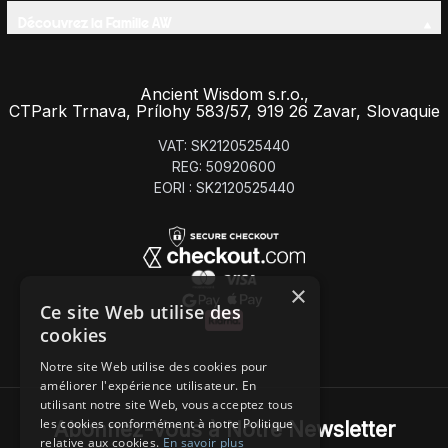
Découvrez la Famille AW
Ancient Wisdom s.r.o.,
CTPark Trnava, Prílohy 583/57, 919 26 Zavar, Slovaquie
VAT: SK2120525440
REG: 50920600
EORI : SK2120525440
×
Ce site Web utilise des
cookies
Notre site Web utilise des cookies pour
améliorer l'expérience utilisateur. En
utilisant notre site Web, vous acceptez tous
les cookies conformément à notre Politique
Abonnez-Vous à Notre Newsletter
relative aux cookies.
En savoir plus