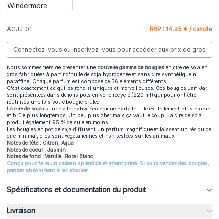
ACJJ-01
RRP : 14,95 € / candle
Connectez-vous ou inscrivez-vous pour accéder aux prix de gros
Nous sommes fiers de présenter une
nouvelle gamme de bougies
en cire de soja en
gros fabriquées à partir d'huile de soja hydrogénée et sans cire synthétique ni
paraffine. Chaque parfum est composé de 36 éléments différents.
C'est exactement ce qui les rend si uniques et merveilleuses. Ces bougies Jam Jar
sont présentées dans de jolis pots en verre recyclé (220 ml) qui pourront être
réutilisés une fois votre bougie brûlée.
La cire de soja
est une alternative écologique parfaite. Elle est tellement plus propre
et brûle plus longtemps. Un peu plus cher mais ça vaut le coup. La cire de soja
produit également 95 % de suie en moins.
Les bougies en pot de soja diffusent un parfum magnifique et laissent un résidu de
cire minimal, elles sont végétaliennes et non testées sur les animaux.
Notes de tête : Citron, Aqua
Notes de coeur : Jasmin
Notes de fond : Vanille, Floral Blanc
Conçu pour faire un cadeau splendide et attentionné. Si vous vendez des bougies,
pensez absolument à les stocker.
Spécifications et documentation du produit
Livraison