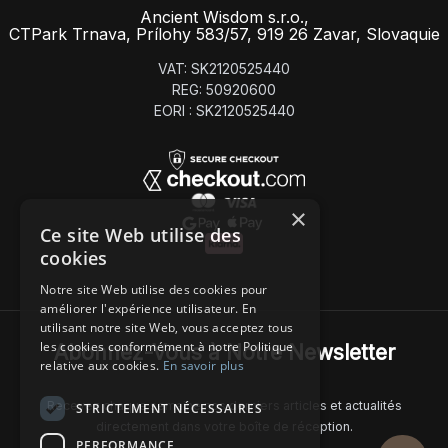
Ancient Wisdom s.r.o.,
CTPark Trnava, Prílohy 583/57, 919 26 Zavar, Slovaquie
VAT: SK2120525440
REG: 50920600
EORI : SK2120525440
×
Ce site Web utilise des
cookies
Notre site Web utilise des cookies pour
améliorer l'expérience utilisateur. En
utilisant notre site Web, vous acceptez tous
les cookies conformément à notre Politique
Abonnez-Vous à Notre Newsletter
relative aux cookies.
En savoir plus
Recevez chaque semaine nos derniers articles et actualités
STRICTEMENT NÉCESSAIRES
directement dans votre boîte de réception.
PERFORMANCE