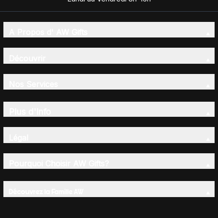
A Propos d' AW Gifts
Découvrir
Nos Services
Plus d'Info
Légal
Pourquoi Choisir AW Gifts?
Découvrez la Famille AW