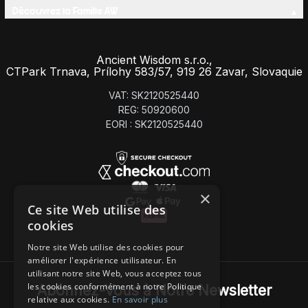
Découvrez la Famille AW
Ancient Wisdom s.r.o.,
CTPark Trnava, Prílohy 583/57, 919 26 Zavar, Slovaquie
VAT: SK2120525440
REG: 50920600
EORI : SK2120525440
×
Ce site Web utilise des
cookies
Notre site Web utilise des cookies pour
améliorer l'expérience utilisateur. En
utilisant notre site Web, vous acceptez tous
les cookies conformément à notre Politique
Abonnez-Vous à Notre Newsletter
relative aux cookies.
En savoir plus