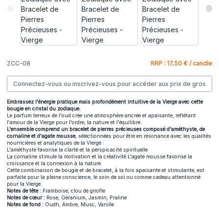
ZCC-08
RRP : 17,50 € / candle
Connectez-vous ou inscrivez-vous pour accéder aux prix de gros
Embrassez l'énergie pratique mais profondément intuitive de la Vierge avec cette
bougie en cristal du zodiaque.
Le parfum terreux de l'oud crée une atmosphère ancrée et apaisante, reflétant
l'amour de la Vierge pour l'ordre, la nature et l'équilibre.
L'ensemble comprend un bracelet de pierres précieuses composé d'améthyste, de
cornaline et d'agate mousse
, sélectionnées pour être en résonance avec les qualités
nourricières et analytiques de la Vierge :
L'améthyste favorise la clarté et la perspicacité spirituelle
La cornaline stimule la motivation et la créativité L'agate mousse favorise la
croissance et la connexion à la nature.
Cette combinaison de bougie et de bracelet, à la fois apaisante et stimulante, est
parfaite pour la pleine conscience, le soin de soi ou comme cadeau attentionné
pour la Vierge.
Notes de tête :
Framboise, clou de girofle
Notes de cœur :
Rose, Géranium, Jasmin, Praline
Notes de fond :
Oudh, Ambre, Musc, Vanille