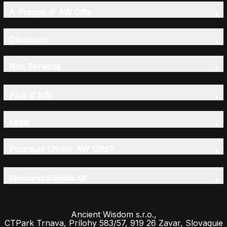
A Propos d' AW Gifts
Découvrir
Nos Services
Plus d'Info
Légal
Pourquoi Choisir AW Gifts?
Découvrez la Famille AW
Ancient Wisdom s.r.o.,
CTPark Trnava, Prílohy 583/57, 919 26 Zavar, Slovaquie