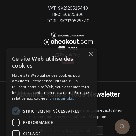
VAT: SK2120525440
REG: 50920600
EORI : SK2120525440
×
Ce site Web utilise des
cookies
Notre site Web utilise des cookies pour
améliorer l'expérience utilisateur. En
utilisant notre site Web, vous acceptez tous
les cookies conformément à notre Politique
Abonnez-Vous à Notre Newsletter
relative aux cookies.
En savoir plus
Recevez chaque semaine nos derniers articles et actualités
STRICTEMENT NÉCESSAIRES
directement dans votre boîte de réception.
PERFORMANCE
Email address
CIBLAGE