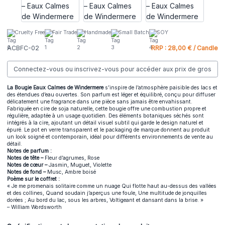
Cruelty Free
Fair Trade
Handmade
Small Batch
SOY
ACBFC-02
RRP : 28,00 € / Candle
Connectez-vous ou inscrivez-vous pour accéder aux prix de gros
La Bougie Eaux Calmes de Windermere
s’inspire de l’atmosphère paisible des lacs et
des étendues d’eau ouvertes. Son parfum est léger et équilibré, conçu pour diffuser
délicatement une fragrance dans une pièce sans jamais être envahissant.
Fabriquée en cire de soja naturelle, cette bougie offre une combustion propre et
régulière, adaptée à un usage quotidien. Des éléments botaniques séchés sont
intégrés à la cire, ajoutant un détail visuel subtil qui garde le design naturel et
épuré. Le pot en verre transparent et le packaging de marque donnent au produit
un look soigné et contemporain, idéal pour différents environnements de vente au
détail.
Notes de parfum :
Notes de tête –
Fleur d’agrumes, Rose
Notes de cœur –
Jasmin, Muguet, Violette
Notes de fond –
Musc, Ambre boisé
Poème sur le coffret :
« Je me promenais solitaire comme un nuage Qui flotte haut au-dessus des vallées
et des collines, Quand soudain j’aperçus une foule, Une multitude de jonquilles
dorées ; Au bord du lac, sous les arbres, Voltigeant et dansant dans la brise. »
– William Wordsworth