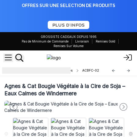
OFFRES SUR UNE SELECTION DE PRODUITS
PLUS D'INFOS
GROSSISTE CADEAUX DEPUIS 1995
Pas de Minimum de Commande
Livraison
Remises Gold
Remises Sur Volume
Agnes & Cat Botanical Soy Candles
ACBFC-02
Agnes & Cat Bougie Végétale à la Cire de Soja –
Eaux Calmes de Windermere