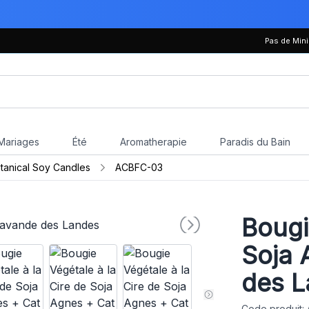
Pas de Mi
Mariages
Été
Aromatherapie
Paradis du Bain
tanical Soy Candles
ACBFC-03
Bougi
Soja 
des 
Code produit: