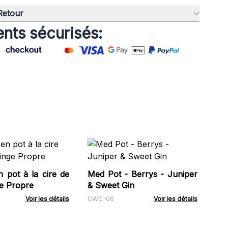
 Retour
nts sécurisés:
Bo
Be
 pot à la cire de
Med Pot - Berrys - Juniper
CW
ge Propre
& Sweet Gin
Voir les détails
CWC-06
Voir les détails