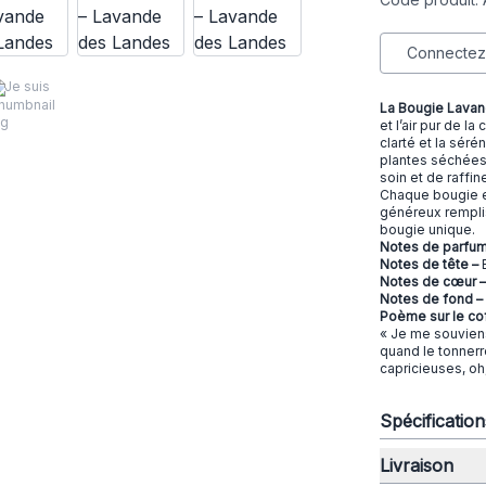
Connectez-
Je suis
La Bougie Lava
et l’air pur de l
clarté et la séré
plantes séchées 
soin et de raffi
Chaque bougie es
généreux rempli
bougie unique.
Notes de parfum
Notes de tête –
B
Notes de cœur –
Notes de fond –
Poème sur le cof
« Je me souvien
quand le tonnerre
capricieuses, oh,
Spécificatio
Livraison