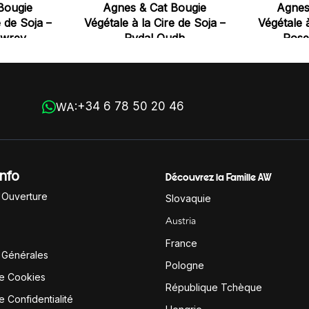
Bougie
Agnes & Cat Bougie
Agnes
e de Soja –
Végétale à la Cire de Soja –
Végétale à
awrey
Rydal Oudh
Rose
+34 6 78 50 20 46
WA:
Info
Découvrez la Famille AW
'Ouverture
Slovaquie
Austria
France
 Générales
Pologne
de Cookies
République Tchèque
e Confidentialité