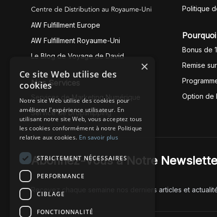
Centre de Distribution au Royaume-Uni
Politique 
AW Fulfillment Europe
Pourquoi 
AW Fulfillment Royaume-Uni
Bonus de 
Le Blog de Voyage de David
×
Remise su
Ce site Web utilise des
Programme
Nos Services
cookies
Option de
Services de Marketing Numérique
Notre site Web utilise des cookies pour
améliorer l'expérience utilisateur. En
Service de Dropshipping
utilisant notre site Web, vous acceptez tous
les cookies conformément à notre Politique
relative aux cookies.
En savoir plus
Abonnez-Vous à Notre Newslette
STRICTEMENT NÉCESSAIRES
PERFORMANCE
Recevez chaque semaine nos derniers articles et actualit
CIBLAGE
FONCTIONNALITÉ