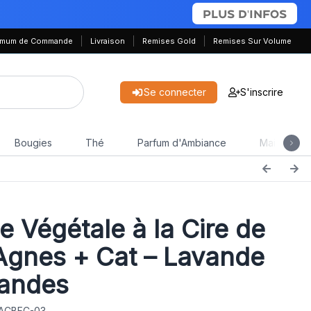
PLUS D'INFOS
nimum de Commande
Livraison
Remises Gold
Remises Sur Volume
Se connecter
S'inscrire
Bougies
Thé
Parfum d'Ambiance
Maison & J
e Végétale à la Cire de
Agnes + Cat – Lavande
Landes
 ACBFC-03