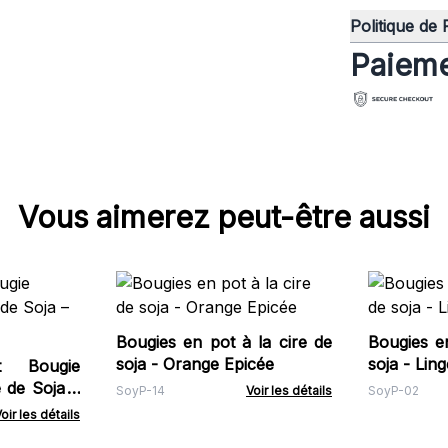
Politique de
Paieme
Vous aimerez peut-être aussi
Bougies en pot à la cire de
Bougies en
soja - Orange Epicée
soja - Lin
 Bougie
e de Soja –
SoyP-14
Voir les détails
SoyP-02
oir les détails