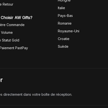
Hongrie
de Retour
Italie
Pays-Bas
Choisir AW Gifts?
Romanie
1ère Commande
Royaume-Uni
r Volume
Croatie
 Statut Gold
Suède
 Paiement PastPay
r
és directement dans votre boîte de réception.