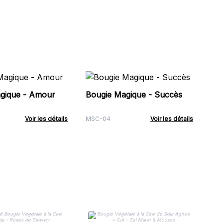
Bo
gique - Amour
Bougie Magique - Succès
MS
Voir les détails
MSC-04
Voir les détails