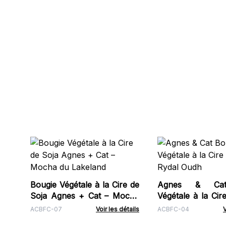
Bougie Végétale à la Cire de
Agnes & Cat
Soja Agnes + Cat – Mocha
Végétale à la Cir
du Lakeland
Rydal Oudh
ACBFC-07
Voir les détails
ACBFC-04
V