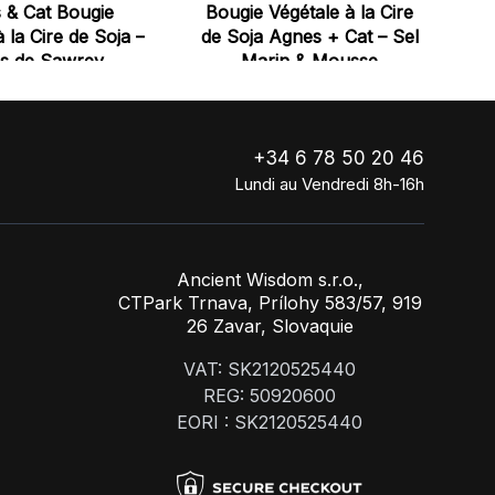
 & Cat Bougie
Bougie Végétale à la Cire
B
 la Cire de Soja –
de Soja Agnes + Cat – Sel
s de Sawrey
Marin & Mousse
B
+34 6 78 50 20 46
Lundi au Vendredi 8h-16h
Ancient Wisdom s.r.o.,
CTPark Trnava, Prílohy 583/57, 919
26 Zavar, Slovaquie
VAT: SK2120525440
REG: 50920600
EORI : SK2120525440