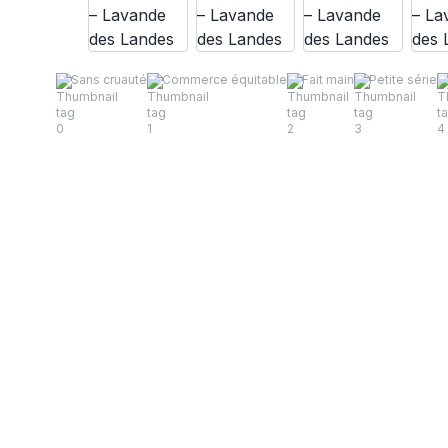
Sans cruauté
Commerce équitable
Fait main
Petite série