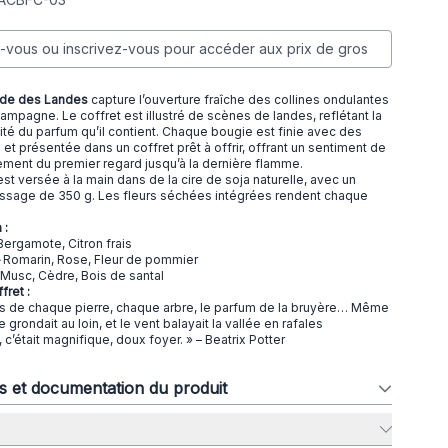
vous ou inscrivez-vous pour accéder aux prix de gros
nde des Landes
capture l’ouverture fraîche des collines ondulantes
a campagne. Le coffret est illustré de scènes de landes, reflétant la
nité du parfum qu’il contient. Chaque bougie est finie avec des
et présentée dans un coffret prêt à offrir, offrant un sentiment de
nement du premier regard jusqu’à la dernière flamme.
t versée à la main dans de la cire de soja naturelle, avec un
ssage de 350 g. Les fleurs séchées intégrées rendent chaque
 :
ergamote, Citron frais
Romarin, Rose, Fleur de pommier
Musc, Cèdre, Bois de santal
fret :
s de chaque pierre, chaque arbre, le parfum de la bruyère… Même
 grondait au loin, et le vent balayait la vallée en rafales
 c’était magnifique, doux foyer. » – Beatrix Potter
ns et documentation du produit