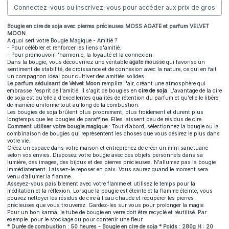
Connectez-vous ou inscrivez-vous pour accéder aux prix de gros
Bougie en cire de soja avec pierres précieuses MOSS AGATE et parfum VELVET
MOON
A quoi sert votre Bougie Magique - Amitié ?
- Pour célébrer et renforcer les liens d'amitié.
- Pour promouvoir l'harmonie, la loyauté et la connexion.
Dans la bougie, vous découvrirez une véritable
agate mousse
qui favorise un
sentiment de stabilité, de croissance et de connexion avec la nature, ce qui en fait
un compagnon idéal pour cultiver des amitiés solides.
Le parfum séduisant de Velvet Moon
remplira l'air, créant une atmosphère qui
embrasse l'esprit de l'amitié. Il s'agit de bougies en
cire de soja
. L'avantage de la cire
de soja est qu'elle a d'excellentes qualités de rétention du parfum et qu'elle le libère
de manière uniforme tout au long de la combustion.
Les bougies de soja brûlent plus proprement, plus froidement et durent plus
longtemps que les bougies de paraffine. Elles laissent peu de résidus de cire.
Comment utiliser votre bougie magique :
Tout d’abord, sélectionnez la bougie ou la
combinaison de bougies qui représentent les choses que vous désirez le plus dans
votre vie.
Créez un espace dans votre maison et entreprenez de créer un mini sanctuaire
selon vos envies. Disposez votre bougie avec des objets personnels dans sa
lumière, des images, des bijoux et des pierres précieuses. N'allumez pas la bougie
immédiatement. Laissez-le reposer en paix. Vous saurez quand le moment sera
venu d’allumer la flamme.
Asseyez-vous paisiblement avec votre flamme et utilisez le temps pour la
méditation et la réflexion. Lorsque la bougie est éteinte et la flamme éteinte, vous
pouvez nettoyer les résidus de cire à l'eau chaude et récupérer les pierres
précieuses que vous trouverez. Gardez-les sur vous pour prolonger la magie.
Pour un bon karma, le tube de bougie en verre doit être recyclé et réutilisé. Par
exemple. pour le stockage ou pour contenir une fleur.
* Durée de combustion : 50 heures - Bougie en cire de soja * Poids : 280g H : 20