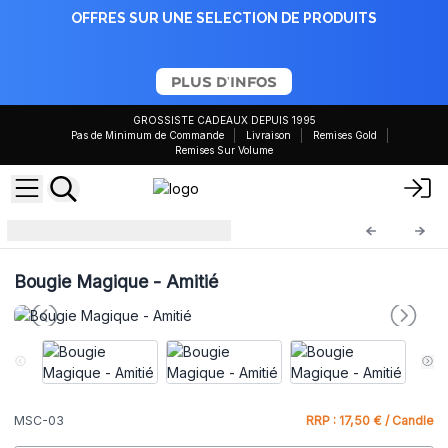
OFFRES SUR UNE SELECTION DE PRODUITS
PLUS D'INFOS
GROSSISTE CADEAUX DEPUIS 1995
Pas de Minimum de Commande
Livraison
Remises Gold
Remises Sur Volume
Bougies magiques
MSC-03
Bougie Magique - Amitié
MSC-03
RRP : 17,50 € / Candle