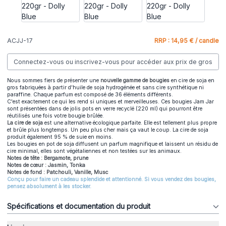
ACJJ-17
RRP : 14,95 € / candle
Connectez-vous ou inscrivez-vous pour accéder aux prix de gros
Nous sommes fiers de présenter une
nouvelle gamme de bougies
en cire de soja en
gros fabriquées à partir d'huile de soja hydrogénée et sans cire synthétique ni
paraffine. Chaque parfum est composé de 36 éléments différents.
C'est exactement ce qui les rend si uniques et merveilleuses. Ces bougies Jam Jar
sont présentées dans de jolis pots en verre recyclé (220 ml) qui pourront être
réutilisés une fois votre bougie brûlée.
La cire de soja
est une alternative écologique parfaite. Elle est tellement plus propre
et brûle plus longtemps. Un peu plus cher mais ça vaut le coup. La cire de soja
produit également 95 % de suie en moins.
Les bougies en pot de soja diffusent un parfum magnifique et laissent un résidu de
cire minimal, elles sont végétaliennes et non testées sur les animaux.
Notes de tête : Bergamote, prune
Notes de cœur : Jasmin, Tonka
Notes de fond : Patchouli, Vanille, Musc
Conçu pour faire un cadeau splendide et attentionné. Si vous vendez des bougies,
pensez absolument à les stocker.
Spécifications et documentation du produit