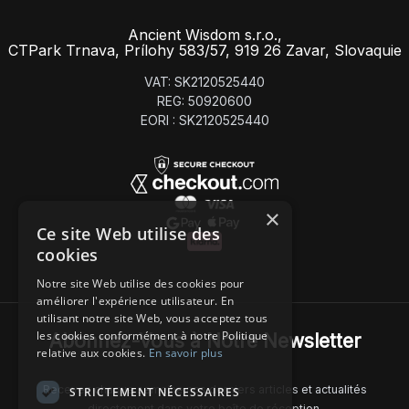
Ancient Wisdom s.r.o.,
CTPark Trnava, Prílohy 583/57, 919 26 Zavar, Slovaquie
VAT: SK2120525440
REG: 50920600
EORI : SK2120525440
×
Ce site Web utilise des
cookies
Notre site Web utilise des cookies pour
améliorer l'expérience utilisateur. En
utilisant notre site Web, vous acceptez tous
les cookies conformément à notre Politique
Abonnez-Vous à Notre Newsletter
relative aux cookies.
En savoir plus
Recevez chaque semaine nos derniers articles et actualités
STRICTEMENT NÉCESSAIRES
directement dans votre boîte de réception.