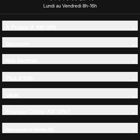
Lundi au Vendredi 8h-16h
A Propos d' AW Gifts
Découvrir
Nos Services
Plus d'Info
Légal
Pourquoi Choisir AW Gifts?
Découvrez la Famille AW