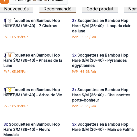
Connectez-vous ou
Connectez-vous ou
toutes les occasions.
inscrivez-vous pour
inscrivez-vous pour
Nouveautés
Recommandé
Code produit
No
accéder aux prix de gros
accéder aux prix de gros
Nos chaussettes sont disponibles en deux tailles : 3,5-6,5
UK (36-40 EU) et 7,5-11,5 UK (41-46 EU).
3x
Socquettes en Bambou Hop
3x
Socquettes en Bambou Hop
Fabriquées en fil de bambou de haute qualité, elles laissent
Hare S/M (36-40) - 7 Chakras
Hare S/M (36-40) - Loup du clair
de lune
les pieds respirer.
Connectez-vous ou
Connectez-vous ou
PVP : €5.95/Pair
PVP : €5.95/Pair
Fabriqué en Turquie. Composition : 70% Bambou, 28.5%
inscrivez-vous pour
inscrivez-vous pour
accéder aux prix de gros
accéder aux prix de gros
Polyamide, 1.5% Elasthanne.
3x
Socquettes en Bambou Hop
3x
Socquettes en Bambou Hop
Hare S/M (36-40) - Phases de la
Hare S/M (36-40) - Pyramides
Lune
égyptiennes
Connectez-vous ou
Connectez-vous ou
PVP : €5.95/Pair
PVP : €5.95/Pair
inscrivez-vous pour
inscrivez-vous pour
accéder aux prix de gros
accéder aux prix de gros
3x
Socquettes en Bambou Hop
3x
Socquettes en Bambou Hop
Hare S/M (36-40) - Arbre de Vie
Hare S/M (36-40) - Chaussettes
porte-bonheur
Connectez-vous ou
Connectez-vous ou
PVP : €5.95/Pair
PVP : €5.95/Pair
inscrivez-vous pour
inscrivez-vous pour
accéder aux prix de gros
accéder aux prix de gros
3x
Socquettes en Bambou Hop
3x
Socquettes en Bambou Hop
Hare S/M (36-40) - Fleurs
Hare S/M (36-40) - Main de Fatma
Mandala