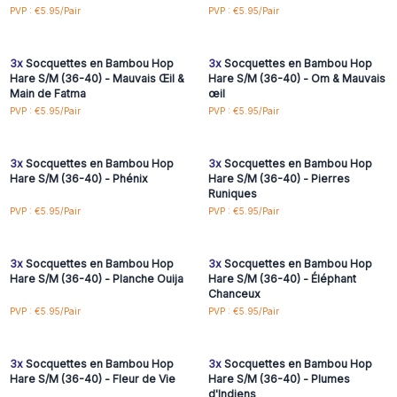
Connectez-vous ou
Connectez-vous ou
PVP : €5.95/Pair
PVP : €5.95/Pair
inscrivez-vous pour
inscrivez-vous pour
accéder aux prix de gros
accéder aux prix de gros
3x
Socquettes en Bambou Hop
3x
Socquettes en Bambou Hop
Hare S/M (36-40) - Mauvais Œil &
Hare S/M (36-40) - Om & Mauvais
Main de Fatma
œil
Connectez-vous ou
Connectez-vous ou
PVP : €5.95/Pair
PVP : €5.95/Pair
inscrivez-vous pour
inscrivez-vous pour
accéder aux prix de gros
accéder aux prix de gros
3x
Socquettes en Bambou Hop
3x
Socquettes en Bambou Hop
Hare S/M (36-40) - Phénix
Hare S/M (36-40) - Pierres
Runiques
Connectez-vous ou
Connectez-vous ou
PVP : €5.95/Pair
PVP : €5.95/Pair
inscrivez-vous pour
inscrivez-vous pour
accéder aux prix de gros
accéder aux prix de gros
3x
Socquettes en Bambou Hop
3x
Socquettes en Bambou Hop
Hare S/M (36-40) - Planche Ouija
Hare S/M (36-40) - Éléphant
Chanceux
Connectez-vous ou
Connectez-vous ou
PVP : €5.95/Pair
PVP : €5.95/Pair
inscrivez-vous pour
inscrivez-vous pour
accéder aux prix de gros
accéder aux prix de gros
3x
Socquettes en Bambou Hop
3x
Socquettes en Bambou Hop
Hare S/M (36-40) - Fleur de Vie
Hare S/M (36-40) - Plumes
d'Indiens