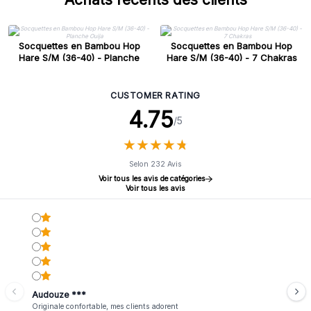
Socquettes en Bambou Hop
Socquettes en Bambou Hop
Hare S/M (36-40) - Planche
Hare S/M (36-40) - 7 Chakras
Ouija
CUSTOMER RATING
4.75
/5
★
★
★
★
★
★
★
★
★
★
Selon 232 Avis
Voir tous les avis de catégories
Voir tous les avis
Audouze ***
Originale confortable, mes clients adorent