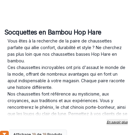
Socquettes en Bambou Hop Hare
Vous êtes à la recherche de la paire de chaussettes
parfaite qui allie confort, durabilité et style ? Ne cherchez
pas plus loin que nos chaussettes basses Hop Hare en
bambou.
Ces chaussettes incroyables ont pris d'assaut le monde de
la mode, offrant de nombreux avantages qui en font un
ajout indispensable à votre magasin. Chaque paire raconte
une histoire différente.
Nos chaussettes font référence au mysticisme, aux
croyances, aux traditions et aux expériences. Vous y
rencontrerez le phénix, le chat chinois porte-bonheur, ainsi
que les loups du clair de lune. Permettez à vos clients de se
démarquer et d'ajouter de la couleur à leur tenue. Au travail,
En savoir plus
pour rencontrer des amis, pour un week-end de farniente
sur le canapé - les chaussettes Hop Hare conviennent à
Affichage
19
de
19
Produits