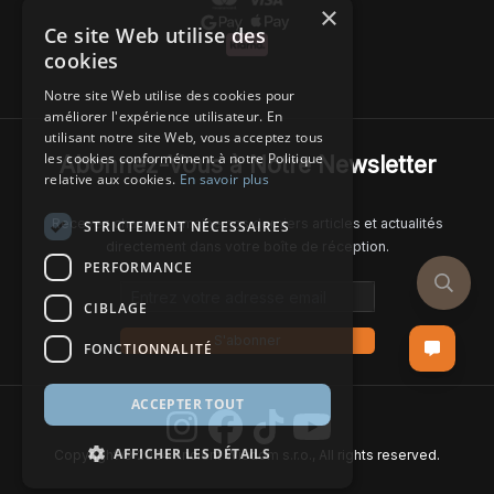
×
Ce site Web utilise des
cookies
Notre site Web utilise des cookies pour
améliorer l'expérience utilisateur. En
utilisant notre site Web, vous acceptez tous
les cookies conformément à notre Politique
Abonnez-Vous à Notre Newsletter
relative aux cookies.
En savoir plus
Recevez chaque semaine nos derniers articles et actualités
STRICTEMENT NÉCESSAIRES
directement dans votre boîte de réception.
PERFORMANCE
Email address
CIBLAGE
S'abonner
FONCTIONNALITÉ
ACCEPTER TOUT
AFFICHER LES DÉTAILS
Copyright © 2024 Ancient Wisdom s.r.o., All rights reserved.