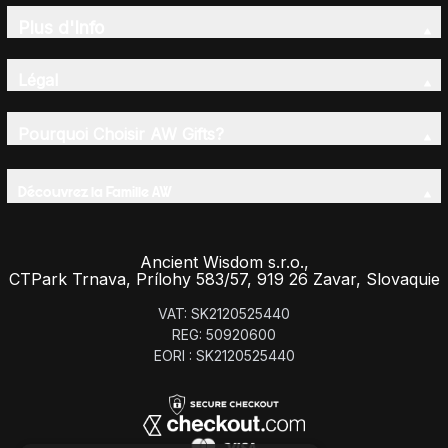
Plus d'Info
Légal
Pourquoi Choisir AW Gifts?
Découvrez la Famille AW
Ancient Wisdom s.r.o.,
CTPark Trnava, Prílohy 583/57, 919 26 Zavar, Slovaquie
VAT: SK2120525440
REG: 50920600
EORI : SK2120525440