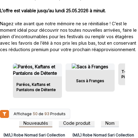
L’offre est valable jusqu’au lundi 25.05.2026 à minuit.
Nagez vite avant que notre mémoire ne se réinitialise ! C’est le
moment idéal pour découvrir nos toutes nouvelles arrivées, faire le
plein d’incontournables pour les festivals ou remplir vos étagères
avec les favoris de l’été à nos prix les plus bas, tout en conservant
ces réductions premium pour votre prochain réapprovisionnement.
T-shirt D
Pierre
Sacs à Franges
Paréos, Kaftans et
Pantalons de Détente
Affichage
50
de
93
Produits
Connectez-vous ou
Connectez-vous ou
inscrivez-vous pour
inscrivez-vous pour
Nouveautés
Code produit
Nom
accéder aux prix de gros
accéder aux prix de gros
(M/L) Robe Nomad Sari Collection
(M/L) Robe Nomad Sari Collection