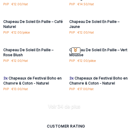
Connectez-vous ou
Connectez-vous ou
PVP : €12.00/Hat
PVP : €14.50/Hat
inscrivez-vous pour
inscrivez-vous pour
accéder aux prix de gros
accéder aux prix de gros
Chapeau De Soleil En Paille – Café
Chapeau De Soleil En Paille –
Naturel
Jaune
Connectez-vous ou
Connectez-vous ou
PVP : €12.00/pièce
PVP : €12.00/Hat
inscrivez-vous pour
inscrivez-vous pour
accéder aux prix de gros
accéder aux prix de gros
Chapeau De Soleil En Paille –
Chapeau De Soleil En Paille – Vert
Rose Blush
Mousse
Connectez-vous ou
Connectez-vous ou
PVP : €12.00/Hat
PVP : €12.00/pièce
inscrivez-vous pour
inscrivez-vous pour
accéder aux prix de gros
accéder aux prix de gros
3x
Chapeaux de Festival Boho en
3x
Chapeaux de Festival Boho en
Chanvre & Coton - Naturel
Chanvre & Coton - Naturel
PVP : €13.00/Hat
PVP : €17.00/Hat
Voir 34 de plus
CUSTOMER RATING