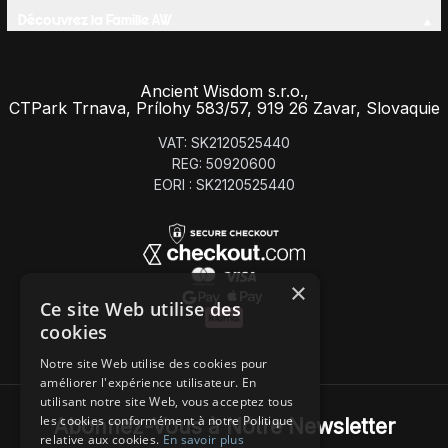
Découvrez la Famille AW
Ancient Wisdom s.r.o.,
CTPark Trnava, Prílohy 583/57, 919 26 Zavar, Slovaquie
VAT: SK2120525440
REG: 50920600
EORI : SK2120525440
×
Ce site Web utilise des
cookies
Notre site Web utilise des cookies pour
améliorer l'expérience utilisateur. En
utilisant notre site Web, vous acceptez tous
les cookies conformément à notre Politique
Abonnez-Vous à Notre Newsletter
relative aux cookies.
En savoir plus