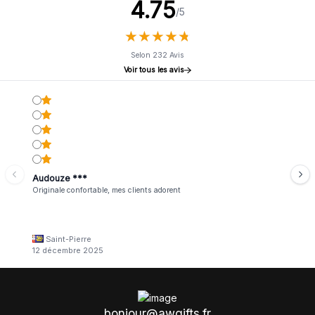
4.75
/5
★
★
★
★
★
★
★
★
★
★
Selon 232 Avis
Voir tous les avis
Audouze ***
Originale confortable, mes clients adorent
Saint-Pierre
12 décembre 2025
bonjour@awgifts.fr