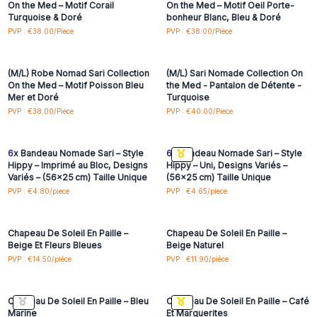
On the Med – Motif Corail
On the Med – Motif Oeil Porte-
Turquoise & Doré
bonheur Blanc, Bleu & Doré
Connectez-vous ou
Connectez-vous ou
PVP : €38.00/Piece
PVP : €38.00/Piece
inscrivez-vous pour
inscrivez-vous pour
accéder aux prix de gros
accéder aux prix de gros
(M/L) Robe Nomad Sari Collection
(M/L) Sari Nomade Collection On
On the Med – Motif Poisson Bleu
the Med - Pantalon de Détente -
Mer et Doré
Turquoise
Connectez-vous ou
Connectez-vous ou
PVP : €38.00/Piece
PVP : €40.00/Piece
inscrivez-vous pour
inscrivez-vous pour
accéder aux prix de gros
accéder aux prix de gros
6x
Bandeau Nomade Sari – Style
6x
Bandeau Nomade Sari – Style
Hippy – Imprimé au Bloc, Designs
Hippy – Uni, Designs Variés –
Variés – (56x25 cm) Taille Unique
(56x25 cm) Taille Unique
Connectez-vous ou
Connectez-vous ou
PVP : €4.80/piece
PVP : €4.65/piece
inscrivez-vous pour
inscrivez-vous pour
accéder aux prix de gros
accéder aux prix de gros
Chapeau De Soleil En Paille –
Chapeau De Soleil En Paille –
Beige Et Fleurs Bleues
Beige Naturel
Connectez-vous ou
Connectez-vous ou
PVP : €14.50/pièce
PVP : €11.90/pièce
inscrivez-vous pour
inscrivez-vous pour
accéder aux prix de gros
accéder aux prix de gros
Chapeau De Soleil En Paille – Bleu
Chapeau De Soleil En Paille – Café
Marine
Et Marguerites