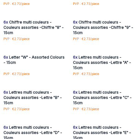
Connectez-vous ou
Connectez-vous ou
PVP : €2.73/piece
PVP : €2.73/piece
inscrivez-vous pour
inscrivez-vous pour
accéder aux prix de gros
accéder aux prix de gros
6x
Chiffre multi couleurs -
6x
Chiffre multi couleurs -
Couleurs assorties -Chiffre "8" -
Couleurs assorties -Chiffre "9" -
15cm
15cm
Connectez-vous ou
Connectez-vous ou
PVP : €2.73/piece
PVP : €2.73/piece
inscrivez-vous pour
inscrivez-vous pour
accéder aux prix de gros
accéder aux prix de gros
6x
Letter "W" - Assorted Colours
6x
Lettres multi couleurs -
- 15cm
Couleurs assorties -Lettre "A" -
15cm
Connectez-vous ou
Connectez-vous ou
PVP : €2.73/piece
PVP : €2.73/piece
inscrivez-vous pour
inscrivez-vous pour
accéder aux prix de gros
accéder aux prix de gros
6x
Lettres multi couleurs -
6x
Lettres multi couleurs -
Couleurs assorties -Lettre "B" -
Couleurs assorties -Lettre "C" -
15cm
15cm
Connectez-vous ou
Connectez-vous ou
PVP : €2.73/piece
PVP : €2.73/piece
inscrivez-vous pour
inscrivez-vous pour
accéder aux prix de gros
accéder aux prix de gros
6x
Lettres multi couleurs -
6x
Lettres multi couleurs -
Couleurs assorties -Lettre "D" -
Couleurs assorties -Lettre "E" -
15cm
15cm