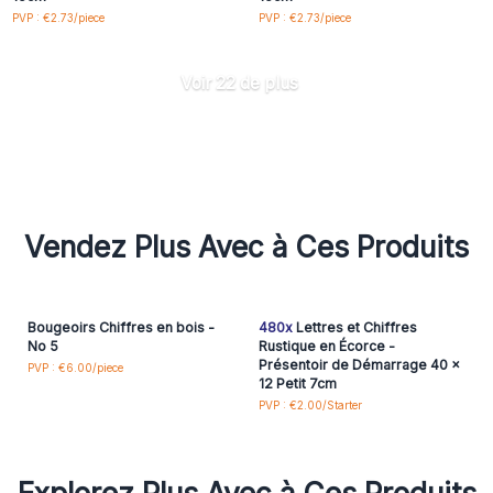
PVP : €2.73/piece
PVP : €2.73/piece
Voir 22 de plus
Vendez Plus Avec à Ces Produits
Bougeoirs Chiffres en bois -
480x
Lettres et Chiffres
No 5
Rustique en Écorce -
Présentoir de Démarrage 40 x
PVP : €6.00/piece
12 Petit 7cm
PVP : €2.00/Starter