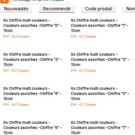
Connectez-vous ou
Connectez-vous ou
lettres ont un crochet au dos, ce qui donne la possibilité de
inscrivez-vous pour
inscrivez-vous pour
Nouveautés
Recommandé
Code produit
No
accéder aux prix de gros
accéder aux prix de gros
les accrocher au mur. Fabriqué à partir de bois MDF et
Aluminium
6x
Chiffre multi couleurs -
6x
Chiffre multi couleurs -
Dimensions: Env. Hauteur 15cm x Largeur : 8cm. Poids 52g
Couleurs assorties -Chiffre "0" -
Couleurs assorties -Chiffre "1" -
15cm
15cm
Connectez-vous ou
Connectez-vous ou
PVP : €2.50/piece
PVP : €2.73/piece
inscrivez-vous pour
inscrivez-vous pour
accéder aux prix de gros
accéder aux prix de gros
6x
Chiffre multi couleurs -
6x
Chiffre multi couleurs -
Couleurs assorties -Chiffre "2" -
Couleurs assorties -Chiffre "3" -
15cm
15cm
Connectez-vous ou
Connectez-vous ou
PVP : €2.73/piece
PVP : €2.73/piece
inscrivez-vous pour
inscrivez-vous pour
accéder aux prix de gros
accéder aux prix de gros
6x
Chiffre multi couleurs -
6x
Chiffre multi couleurs -
Couleurs assorties -Chiffre "4" -
Couleurs assorties -Chiffre "5" -
15cm
15cm
Connectez-vous ou
Connectez-vous ou
PVP : €2.73/piece
PVP : €2.73/piece
inscrivez-vous pour
inscrivez-vous pour
accéder aux prix de gros
accéder aux prix de gros
6x
Chiffre multi couleurs -
6x
Chiffre multi couleurs -
Couleurs assorties -Chiffre "6" -
Couleurs assorties -Chiffre "7" -
15cm
15cm