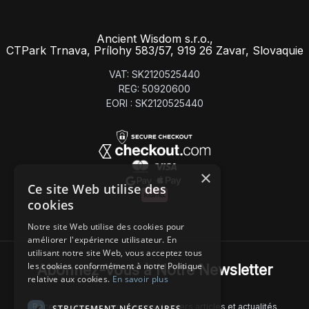
Ancient Wisdom s.r.o.,
CTPark Trnava, Prílohy 583/57, 919 26 Zavar, Slovaquie
VAT: SK2120525440
REG: 50920600
EORI : SK2120525440
×
Ce site Web utilise des
cookies
Notre site Web utilise des cookies pour
améliorer l'expérience utilisateur. En
utilisant notre site Web, vous acceptez tous
les cookies conformément à notre Politique
Abonnez-Vous à Notre Newsletter
relative aux cookies.
En savoir plus
Recevez chaque semaine nos derniers articles et actualités
STRICTEMENT NÉCESSAIRES