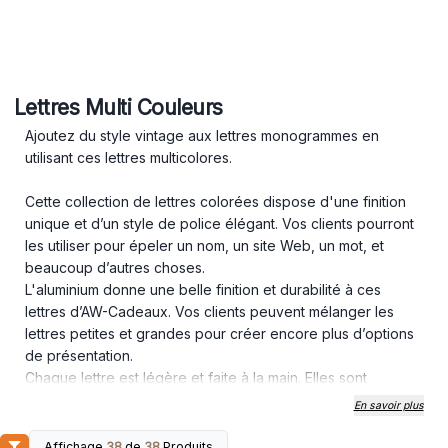
Lettres Multi Couleurs
Ajoutez du style vintage aux lettres monogrammes en
utilisant ces lettres multicolores.
Cette collection de lettres colorées dispose d'une finition
unique et d’un style de police élégant. Vos clients pourront
les utiliser pour épeler un nom, un site Web, un mot, et
beaucoup d’autres choses.
L'aluminium donne une belle finition et durabilité à ces
lettres d’AW-Cadeaux. Vos clients peuvent mélanger les
lettres petites et grandes pour créer encore plus d’options
de présentation.
Chaque lettre est légère et faite à la main. Elles sont
vendues en paquet de six. Comme avec tous les travaux
En savoir plus
faits à la main, il se peut qu’il y est des variations de
couleurs et de taille d’un modèle à l’autre. Les grandes
Affichage
38
de
38
Produits