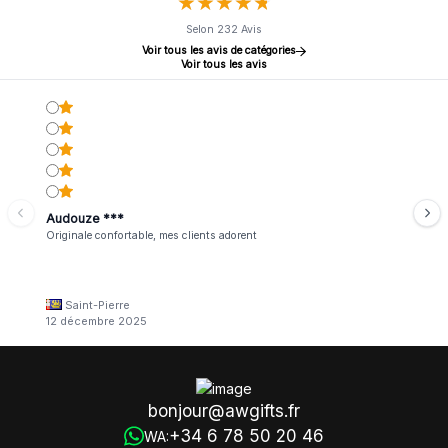
★
★
★
★
★
★
★
★
★
★
Selon 232 Avis
Voir tous les avis de catégories
Voir tous les avis
Audouze ***
Originale confortable, mes clients adorent
Saint-Pierre
12 décembre 2025
bonjour@awgifts.fr
+34 6 78 50 20 46
WA: