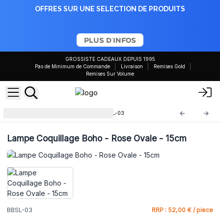
OFFRES SUR UNE SELECTION DE PRODUITS
PLUS D'INFOS
GROSSISTE CADEAUX DEPUIS 1995
Pas de Minimum de Commande
Livraison
Remises Gold
Remises Sur Volume
Lampe Coquillage Boho
BBSL-03
Lampe Coquillage Boho - Rose Ovale - 15cm
BBSL-03
RRP : 52,00 € / piece