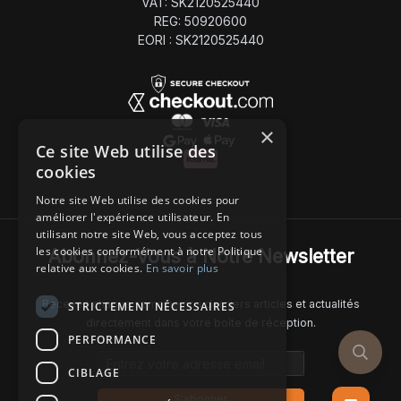
VAT: SK2120525440
REG: 50920600
EORI : SK2120525440
×
Ce site Web utilise des
cookies
Notre site Web utilise des cookies pour
améliorer l'expérience utilisateur. En
utilisant notre site Web, vous acceptez tous
les cookies conformément à notre Politique
Abonnez-Vous à Notre Newsletter
relative aux cookies.
En savoir plus
Recevez chaque semaine nos derniers articles et actualités
STRICTEMENT NÉCESSAIRES
directement dans votre boîte de réception.
PERFORMANCE
Email address
CIBLAGE
S'abonner