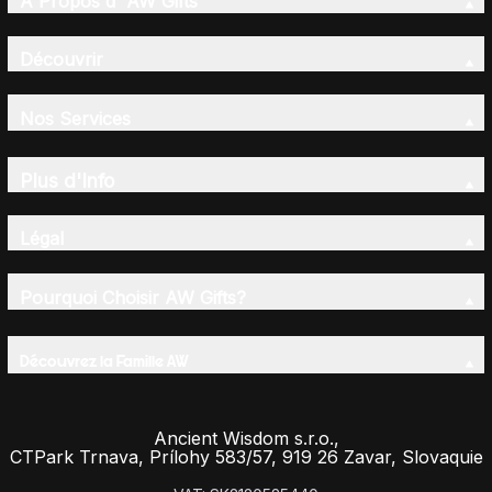
A Propos d' AW Gifts
Découvrir
Nos Services
Plus d'Info
Légal
Pourquoi Choisir AW Gifts?
Découvrez la Famille AW
Ancient Wisdom s.r.o.,
CTPark Trnava, Prílohy 583/57, 919 26 Zavar, Slovaquie