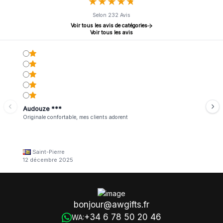
★
★
★
★
★
★
★
★
★
★
Selon 232 Avis
Voir tous les avis de catégories
Voir tous les avis
Audouze ***
Originale confortable, mes clients adorent
Saint-Pierre
12 décembre 2025
bonjour@awgifts.fr
+34 6 78 50 20 46
WA: