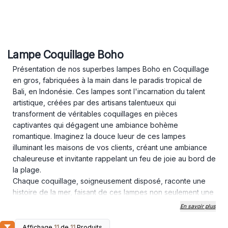
Lampe Coquillage Boho
Présentation de nos superbes lampes Boho en Coquillage
en gros, fabriquées à la main dans le paradis tropical de
Bali, en Indonésie. Ces lampes sont l'incarnation du talent
artistique, créées par des artisans talentueux qui
transforment de véritables coquillages en pièces
captivantes qui dégagent une ambiance bohème
romantique. Imaginez la douce lueur de ces lampes
illuminant les maisons de vos clients, créant une ambiance
chaleureuse et invitante rappelant un feu de joie au bord de
la plage.
Chaque coquillage, soigneusement disposé, raconte une
histoire de la mer, faisant de ces lampes non seulement une
source de lumière mais aussi une œuvre d'art qui capture
En savoir plus
l'essence de la beauté côtière de Bali. Que vos clients
décorent un havre d'inspiration bohème ou cherchent à
Affichage
11
de
11
Produits