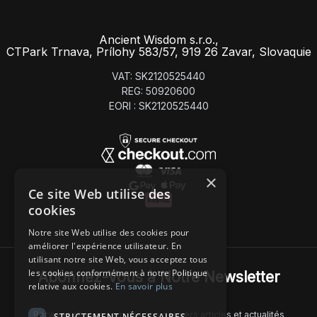
Ancient Wisdom s.r.o.,
CTPark Trnava, Prílohy 583/57, 919 26 Zavar, Slovaquie
VAT: SK2120525440
REG: 50920600
EORI : SK2120525440
×
Ce site Web utilise des
cookies
Notre site Web utilise des cookies pour
améliorer l'expérience utilisateur. En
utilisant notre site Web, vous acceptez tous
les cookies conformément à notre Politique
Abonnez-Vous à Notre Newsletter
relative aux cookies.
En savoir plus
Recevez chaque semaine nos derniers articles et actualités
STRICTEMENT NÉCESSAIRES