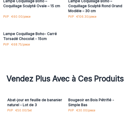
Lampe Coquillage Boho –
Lampe Coquillage Boho –
Coquillage Sculpté Ovale – 15 cm
Coquillage Sculpté Rond Grand
Modèle – 30 cm
Connectez-vous ou
PVP : €60.00/piece
PVP : €106.30/piece
inscrivez-vous pour
accéder aux prix de gros
Lampe Coquillage Boho- Carré
Torsadé Chocolat - 15cm
PVP : €68.75/piece
Vendez Plus Avec à Ces Produits
Abat-jour en feuille de bananier
Bougeoir en Bois Pétrifié -
naturel - Lot de 3
Simple Bas
PVP : €50.00/Set
PVP : €30.00/piece