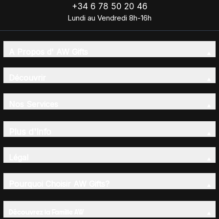
+34 6 78 50 20 46
Lundi au Vendredi 8h-16h
A Propos d' AW Gifts
Découvrir
Nos Services
Plus d'Info
Légal
Pourquoi Choisir AW Gifts?
Découvrez la Famille AW