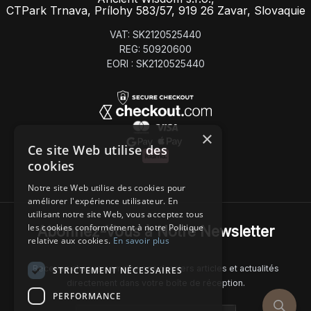
CTPark Trnava, Prílohy 583/57, 919 26 Zavar, Slovaquie
VAT: SK2120525440
REG: 50920600
EORI : SK2120525440
×
Ce site Web utilise des
cookies
Notre site Web utilise des cookies pour
améliorer l'expérience utilisateur. En
utilisant notre site Web, vous acceptez tous
les cookies conformément à notre Politique
Abonnez-Vous à Notre Newsletter
relative aux cookies.
En savoir plus
Recevez chaque semaine nos derniers articles et actualités
STRICTEMENT NÉCESSAIRES
directement dans votre boîte de réception.
PERFORMANCE