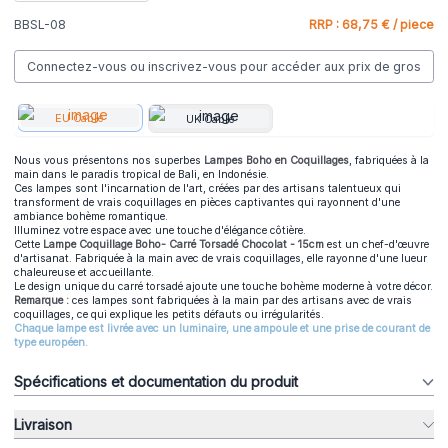
BBSL-08
RRP : 68,75 € / piece
Connectez-vous ou inscrivez-vous pour accéder aux prix de gros
EU Cable
UK Cable
Nous vous présentons nos superbes
Lampes Boho en Coquillages
, fabriquées à la
main dans le paradis tropical de Bali, en Indonésie.
Ces lampes sont l'incarnation de l'art, créées par des artisans talentueux qui
transforment de vrais coquillages en pièces captivantes qui rayonnent d'une
ambiance bohème romantique.
Illuminez votre espace avec une touche d'élégance côtière.
Cette
Lampe Coquillage Boho- Carré Torsadé Chocolat - 15cm
est un chef-d'œuvre
d'artisanat. Fabriquée à la main avec de vrais coquillages, elle rayonne d'une lueur
chaleureuse et accueillante.
Le design unique du carré torsadé ajoute une touche bohème moderne à votre décor.
Remarque :
ces lampes sont fabriquées à la main par des artisans avec de vrais
coquillages, ce qui explique les petits défauts ou irrégularités.
Chaque lampe est livrée avec un luminaire, une ampoule et une prise de courant de
type européen.
Spécifications et documentation du produit
Livraison