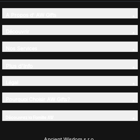
A Propos d' AW Gifts
Découvrir
Nos Services
Plus d'Info
Légal
Pourquoi Choisir AW Gifts?
Découvrez la Famille AW
Ancient Wisdom s.r.o.,