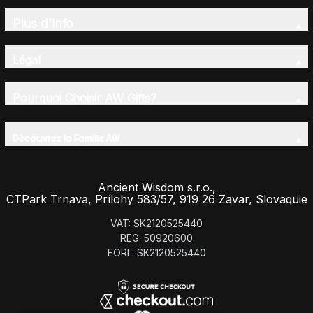
Plus d'Info
Légal
Pourquoi Choisir AW Gifts?
Découvrez la Famille AW
Ancient Wisdom s.r.o.,
CTPark Trnava, Prílohy 583/57, 919 26 Zavar, Slovaquie
VAT: SK2120525440
REG: 50920600
EORI : SK2120525440