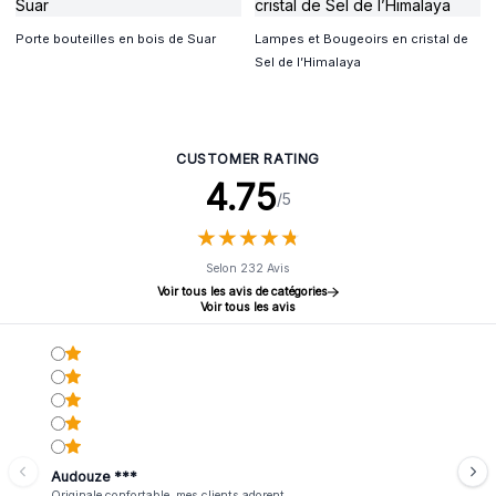
Porte bouteilles en bois de Suar
Lampes et Bougeoirs en cristal de
Sel de l’Himalaya
CUSTOMER RATING
4.75
/5
★
★
★
★
★
★
★
★
★
★
Selon 232 Avis
Voir tous les avis de catégories
Voir tous les avis
Audouze ***
Originale confortable, mes clients adorent