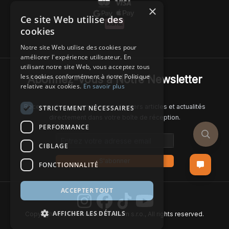
×
Ce site Web utilise des
cookies
Notre site Web utilise des cookies pour
améliorer l'expérience utilisateur. En
utilisant notre site Web, vous acceptez tous
les cookies conformément à notre Politique
Abonnez-Vous à Notre Newsletter
relative aux cookies.
En savoir plus
Recevez chaque semaine nos derniers articles et actualités
STRICTEMENT NÉCESSAIRES
directement dans votre boîte de réception.
PERFORMANCE
Email address
CIBLAGE
S'abonner
FONCTIONNALITÉ
ACCEPTER TOUT
AFFICHER LES DÉTAILS
Copyright © 2024 Ancient Wisdom s.r.o., All rights reserved.