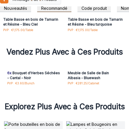
Connectez-vous ou
Connectez-vous ou
idéale pour les personnes qui apprécient l'esthétique et la
inscrivez-vous pour
inscrivez-vous pour
Nouveautés
Recommandé
Code produit
No
accéder aux prix de gros
accéder aux prix de gros
durabilité.
Veuillez noter : En raison de sa taille et de son poids, la table
Table Basse en bois de Tamarin
Table Basse en bois de Tamarin
sera livrée sur une palette, des frais d'expédition
et Résine - Bleu Ciel
et Résine - Bleu turquoise
supplémentaires peuvent vous être facturés pour la palette
PVP : €1,175.00/Table
PVP : €1,175.00/Table
(fret aérien inclus).
Chaque table est unique – les motifs et les tailles peuvent
varier.
Vendez Plus Avec à Ces Produits
6x
Bouquet d'Herbes Séchées
Meuble de Salle de Bain
- Cantal - Noir
Albasia - Bluewash
PVP : €3.60/Bunch
PVP : €281.25/Cabinet
Explorez Plus Avec à Ces Produits