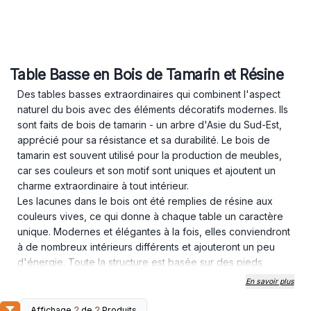
Table Basse en Bois de Tamarin et Résine
Des tables basses extraordinaires qui combinent l'aspect
naturel du bois avec des éléments décoratifs modernes. Ils
sont faits de bois de tamarin - un arbre d'Asie du Sud-Est,
apprécié pour sa résistance et sa durabilité. Le bois de
tamarin est souvent utilisé pour la production de meubles,
car ses couleurs et son motif sont uniques et ajoutent un
charme extraordinaire à tout intérieur.
Les lacunes dans le bois ont été remplies de résine aux
couleurs vives, ce qui donne à chaque table un caractère
unique. Modernes et élégantes à la fois, elles conviendront
à de nombreux intérieurs différents et ajouteront un peu
d'énergie. Toute la structure est basée sur des pieds
métalliques durables et stables.
En savoir plus
Les tables basses en bois de tamarin et en résine sont une
combinaison de beauté et de fonctionnalité - une solution
Affichage
2
de
2
Produits