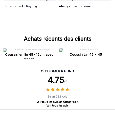
Herbe naturelle Rayung
Abat-jour en macramé
Achats récents des clients
Coussin en lin 45x45cm avec
Coussin Lin 45 x 45
frange
CUSTOMER RATING
4.75
/5
★
★
★
★
★
★
★
★
★
★
Selon 232 Avis
Voir tous les avis de catégories
Voir tous les avis