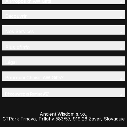
A Propos d' AW Gifts
Découvrir
Nos Services
Plus d'Info
Légal
Pourquoi Choisir AW Gifts?
Découvrez la Famille AW
Ancient Wisdom s.r.o.,
CTPark Trnava, Prílohy 583/57, 919 26 Zavar, Slovaquie