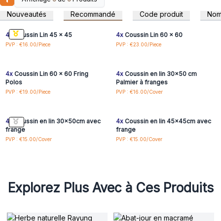
Connectez-vous ou
Connectez-vous ou
lavage, donc plus vous les utilisez longtemps, plus elles
inscrivez-vous pour
inscrivez-vous pour
Nouveautés
Recommandé
Code produit
No
accéder aux prix de gros
accéder aux prix de gros
sont fines. Les draps ont des glands modernes et une
fermeture éclair autour de leur périmètre. Vous pouvez
4x
Coussin Lin 45 x 45
4x
Coussin Lin 60 x 60
choisir entre deux modèles, épurés ou avec un palmier
Connectez-vous ou
Connectez-vous ou
PVP : €16.00/Piece
PVP : €23.00/Piece
inscrivez-vous pour
inscrivez-vous pour
peint à la main.
accéder aux prix de gros
accéder aux prix de gros
Remarque : L'oreiller ne fait pas partie du linge de lit
4x
Coussin Lin 60 x 60 Fring
4x
Coussin en lin 30x50 cm
Polos
Palmier à franges
Connectez-vous ou
Connectez-vous ou
PVP : €19.00/Piece
PVP : €16.00/Cover
inscrivez-vous pour
inscrivez-vous pour
accéder aux prix de gros
accéder aux prix de gros
4x
Coussin en lin 30x50cm avec
4x
Coussin en lin 45x45cm avec
frange
frange
PVP : €15.00/Cover
PVP : €15.00/Cover
Explorez Plus Avec à Ces Produits