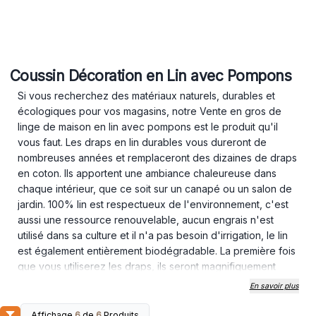
Coussin Décoration en Lin avec Pompons
Si vous recherchez des matériaux naturels, durables et
écologiques pour vos magasins, notre Vente en gros de
linge de maison en lin avec pompons est le produit qu'il
vous faut. Les draps en lin durables vous dureront de
nombreuses années et remplaceront des dizaines de draps
en coton. Ils apportent une ambiance chaleureuse dans
chaque intérieur, que ce soit sur un canapé ou un salon de
jardin. 100% lin est respectueux de l'environnement, c'est
aussi une ressource renouvelable, aucun engrais n'est
utilisé dans sa culture et il n'a pas besoin d'irrigation, le lin
est également entièrement biodégradable. La première fois
que vous utiliserez les draps, ils seront magnifiquement
doux au toucher.
En savoir plus
À chaque nouveau lavage et utilisation, ils deviendront plus
doux. En effet, les fibres de lin se cassent pendant le
Affichage
6
de
6
Produits