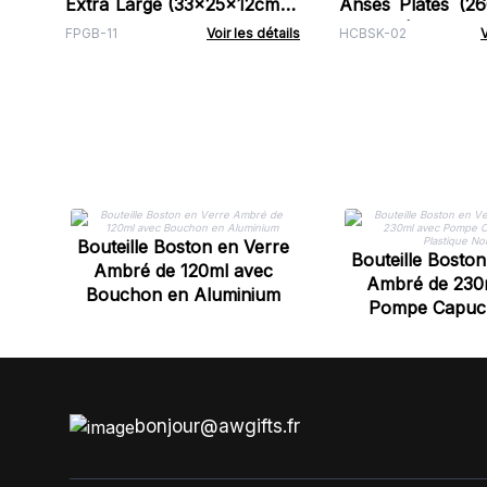
Extra Large (33x25x12cm) -
Anses Plates (2
Noir
300 mm)
FPGB-11
Voir les détails
HCBSK-02
V
Bouteille Boston en Verre
Bouteille Boston
Ambré de 120ml avec
Ambré de 230
Bouchon en Aluminium
Pompe Capuc
Plastique 
bonjour@awgifts.fr