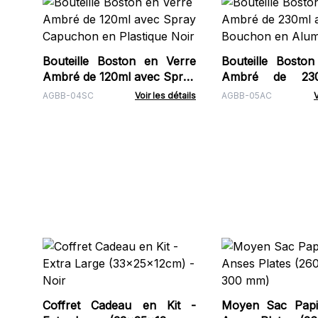
Bouteille Boston en Verre
Bouteille Bosto
Ambré de 120ml avec Spray
Ambré de 23
Capuchon en Plastique Noir
Bouchon en Alum
AGBB-04SC
Voir les détails
AGBB-05AC
V
Coffret Cadeau en Kit -
Moyen Sac Papie