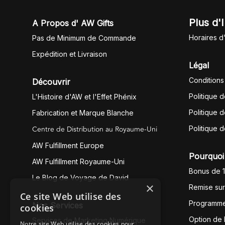
Plus d'
A Propos d' AW Gifts
Horaires d
Pas de Minimum de Commande
Expédition et Livraison
Légal
Conditions
Découvrir
Politique 
L'Histoire d'AW et l'Effet Phénix
Politique d
Fabrication et Marque Blanche
Centre de Distribution au Royaume-Uni
Politique 
AW Fulfillment Europe
Pourquoi 
AW Fulfillment Royaume-Uni
Bonus de 
Le Blog de Voyage de David
×
Remise su
Ce site Web utilise des
Programme
Nos Services
cookies
Option de
Services de Marketing Numérique
Notre site Web utilise des cookies pour