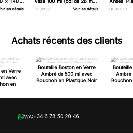
60 x 140 x
Vase 100 ml (col de 28 mm)
Anses Pla
- Bleu Fumé
250 mm)
oir les détails
RDBot-26
Voir les détails
HCBSK-01
Achats récents des clients
Bouteille Boston en Verre
Bouteill
 en Verre
Ambré de 500 ml avec
Ambré 
ml avec
Bouchon en Plastique Noir
Bouchon e
hon en
Noir
+34 6 78 50 20 46
WA: