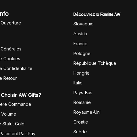
Info
Découvrez la Famille AW
'Ouverture
Slovaquie
Austria
France
 Générales
Pologne
de Cookies
République Tchèque
e Confidentialité
Hongrie
de Retour
Italie
Pays-Bas
Choisir AW Gifts?
Romanie
1ère Commande
Royaume-Uni
r Volume
Croatie
 Statut Gold
Suède
 Paiement PastPay