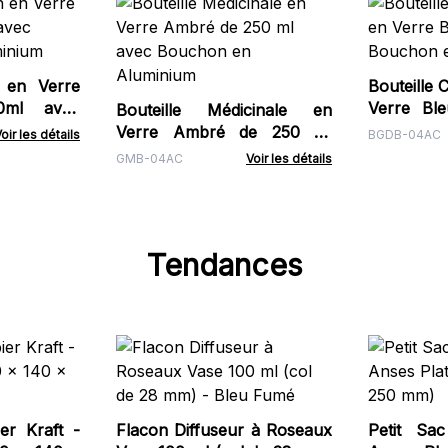
n en Verre
Bouteille 
0ml avec
Verre Bl
Bouteille Médicinale en
inium
Bouchon 
Verre Ambré de 250 ml
oir les détails
BGDB-04AC
avec Bouchon en
GMB-04AC
Voir les détails
Aluminium
Tendances
r Kraft -
Flacon Diffuseur à Roseaux
Petit Sa