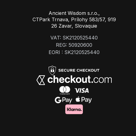
Ancient Wisdom s.r.o.,
CTPark Trnava, Prílohy 583/57, 919
26 Zavar, Slovaquie
VAT: SK2120525440
REG: 50920600
EORI : SK2120525440