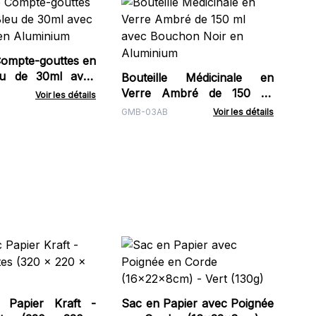
Bou
Ve
Bo
BLD
Compte-gouttes en
eu de 30ml avec
Bouteille Médicinale en
en Aluminium
Verre Ambré de 150 ml
Voir les détails
avec Bouchon Noir en
GMB-03AB
Voir les détails
Aluminium
Fl
Ne
ml
RDB
Fu
c Papier Kraft -
Sac en Papier avec Poignée