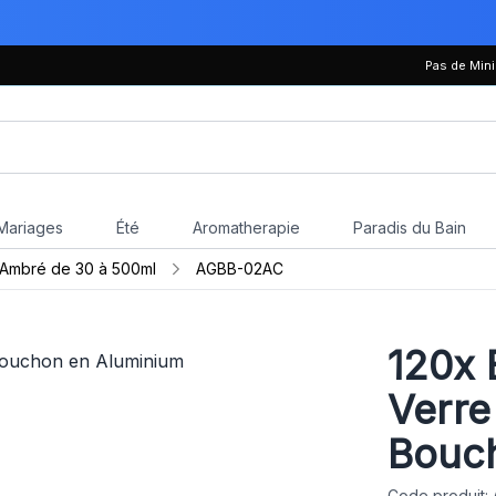
Pas de Mi
Mariages
Été
Aromatherapie
Paradis du Bain
e Ambré de 30 à 500ml
AGBB-02AC
120x
B
Verre
Bouc
Code produit