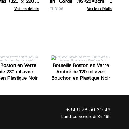
tes (320 x 220 x
en Corde (16x22x8cm) -
Vert (130g)
Voir les détails
CHB-06
Voir les détails
B
e Boston en Verre
Bouteille Boston en Verre
de 230 ml avec
Ambré de 120 ml avec
n Plastique Noir
Bouchon en Plastique Noir
+34 6 78 50 20 46
Lundi au Vendredi 8h-16h