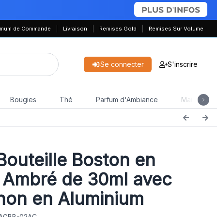
PLUS D'INFOS
nimum de Commande
Livraison
Remises Gold
Remises Sur Volume
Se connecter
S'inscrire
Bougies
Thé
Parfum d'Ambiance
Maison & J
outeille Boston en
 Ambré de 30ml avec
hon en Aluminium
: AGBB-02AC