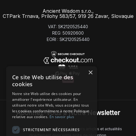
Ancient Wisdom s.r.o.,
CTPark Trnava, Prílohy 583/57, 919 26 Zavar, Slovaquie
VAT: SK2120525440
REG: 50920600
EORI : SK2120525440
×
Ce site Web utilise des
cookies
Notre site Web utilise des cookies pour
améliorer l'expérience utilisateur. En
utilisant notre site Web, vous acceptez tous
les cookies conformément à notre Politique
Abonnez-Vous à Notre Newsletter
relative aux cookies.
En savoir plus
Recevez chaque semaine nos derniers articles et actualités
STRICTEMENT NÉCESSAIRES
directement dans votre boîte de réception.