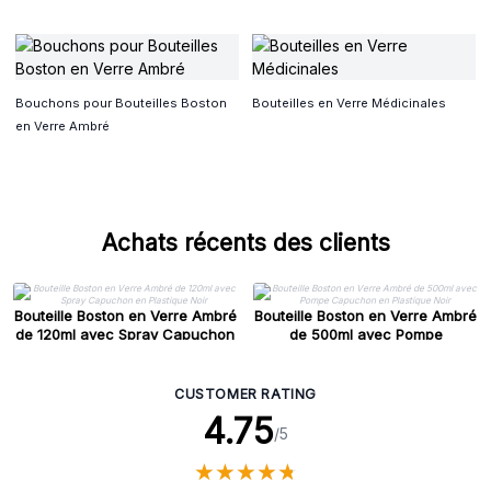
Bouchons pour Bouteilles Boston
Bouteilles en Verre Médicinales
en Verre Ambré
Achats récents des clients
Bouteille Boston en Verre Ambré
Bouteille Boston en Verre Ambré
de 120ml avec Spray Capuchon
de 500ml avec Pompe
en Plastique Noir
Capuchon en Plastique Noir
CUSTOMER RATING
4.75
/5
★
★
★
★
★
★
★
★
★
★