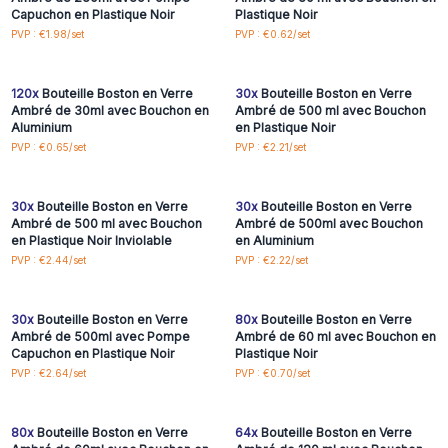
Capuchon en Plastique Noir
Plastique Noir
Connectez-vous ou
Connectez-vous ou
PVP : €1.98/set
PVP : €0.62/set
inscrivez-vous pour
inscrivez-vous pour
accéder aux prix de gros
accéder aux prix de gros
120x
Bouteille Boston en Verre
30x
Bouteille Boston en Verre
Ambré de 30ml avec Bouchon en
Ambré de 500 ml avec Bouchon
Aluminium
en Plastique Noir
Connectez-vous ou
Connectez-vous ou
PVP : €0.65/set
PVP : €2.21/set
inscrivez-vous pour
inscrivez-vous pour
accéder aux prix de gros
accéder aux prix de gros
30x
Bouteille Boston en Verre
30x
Bouteille Boston en Verre
Ambré de 500 ml avec Bouchon
Ambré de 500ml avec Bouchon
en Plastique Noir Inviolable
en Aluminium
Connectez-vous ou
Connectez-vous ou
PVP : €2.44/set
PVP : €2.22/set
inscrivez-vous pour
inscrivez-vous pour
accéder aux prix de gros
accéder aux prix de gros
30x
Bouteille Boston en Verre
80x
Bouteille Boston en Verre
Ambré de 500ml avec Pompe
Ambré de 60 ml avec Bouchon en
Capuchon en Plastique Noir
Plastique Noir
Connectez-vous ou
Connectez-vous ou
PVP : €2.64/set
PVP : €0.70/set
inscrivez-vous pour
inscrivez-vous pour
accéder aux prix de gros
accéder aux prix de gros
80x
Bouteille Boston en Verre
64x
Bouteille Boston en Verre