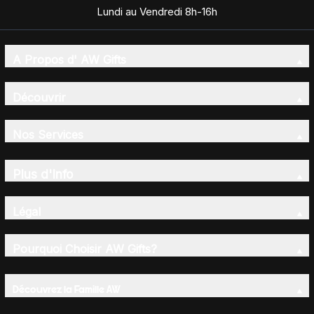
Lundi au Vendredi 8h-16h
A Propos d' AW Gifts
Découvrir
Nos Services
Plus d'Info
Légal
Pourquoi Choisir AW Gifts?
Découvrez la Famille AW