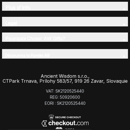
Plus d'Info
Légal
Pourquoi Choisir AW Gifts?
Découvrez la Famille AW
Ancient Wisdom s.r.o.,
CTPark Trnava, Prílohy 583/57, 919 26 Zavar, Slovaquie
VAT: SK2120525440
REG: 50920600
EORI : SK2120525440