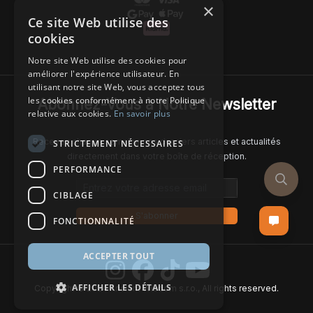
×
Ce site Web utilise des
cookies
Notre site Web utilise des cookies pour
améliorer l'expérience utilisateur. En
utilisant notre site Web, vous acceptez tous
les cookies conformément à notre Politique
Abonnez-Vous à Notre Newsletter
relative aux cookies.
En savoir plus
Recevez chaque semaine nos derniers articles et actualités
STRICTEMENT NÉCESSAIRES
directement dans votre boîte de réception.
PERFORMANCE
Email address
CIBLAGE
S'abonner
FONCTIONNALITÉ
ACCEPTER TOUT
AFFICHER LES DÉTAILS
Copyright © 2024 Ancient Wisdom s.r.o., All rights reserved.