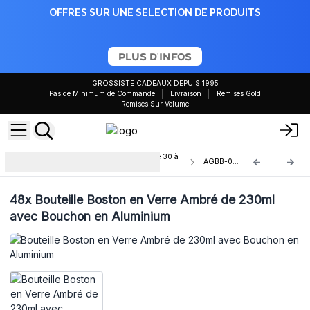
OFFRES SUR UNE SELECTION DE PRODUITS
PLUS D'INFOS
GROSSISTE CADEAUX DEPUIS 1995
Pas de Minimum de Commande
Livraison
Remises Gold
Remises Sur Volume
Bouteille Boston en Verre Ambré de 30 à
AGBB-05AC
500ml
48x
Bouteille Boston en Verre Ambré de 230ml
avec Bouchon en Aluminium