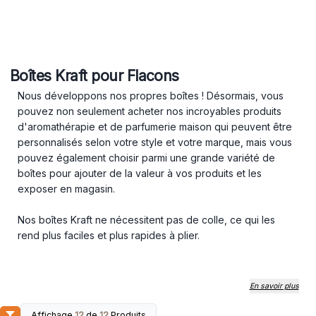
Boîtes Kraft pour Flacons
Nous développons nos propres boîtes ! Désormais, vous
pouvez non seulement acheter nos incroyables produits
d'aromathérapie et de parfumerie maison qui peuvent être
personnalisés selon votre style et votre marque, mais vous
pouvez également choisir parmi une grande variété de
boîtes pour ajouter de la valeur à vos produits et les
exposer en magasin.
Nos boîtes Kraft ne nécessitent pas de colle, ce qui les
rend plus faciles et plus rapides à plier.
Disponibles en quatre tailles et trois couleurs, ces coffrets
En savoir plus
cadeaux conviennent aux huiles essentielles de 10 ml, aux
mélanges Roll on, aux huiles essentielles de 50 ml, aux
Affichage
12
de
12
Produits