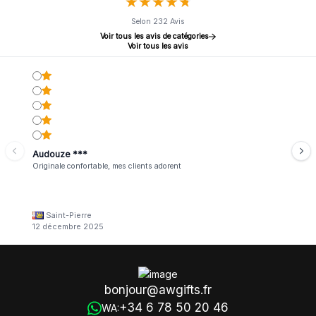
★
★
★
★
★
★
★
★
★
★
Selon 232 Avis
Voir tous les avis de catégories
Voir tous les avis
Audouze ***
Originale confortable, mes clients adorent
Saint-Pierre
12 décembre 2025
bonjour@awgifts.fr
+34 6 78 50 20 46
WA: