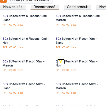
Connectez-vous ou
Connectez-vous ou
huiles de base et aux huiles de massage.
inscrivez-vous pour
inscrivez-vous pour
Nouveautés
Recommandé
Code produit
No
accéder aux prix de gros
accéder aux prix de gros
Commandez aujourd'hui pour ajouter de la
valeur à votre gamme d'aromathérapie et
50x
Boîtes Kraft 6 Flacons 10ml -
50x
Boîtes Kraft 6 Flacons 10ml -
de parfums d'intérieur.
Blanc
Marron
Connectez-vous ou
Connectez-vous ou
PVP : €0.00/pièce
PVP : €0.00/pièce
inscrivez-vous pour
inscrivez-vous pour
accéder aux prix de gros
accéder aux prix de gros
50x
Boîtes Kraft 6 Flacons 10ml -
50x
Boîtes Kraft Flacon 10ml -
Noir
Blanc
Connectez-vous ou
Connectez-vous ou
PVP : €0.00/pièce
PVP : €0.00/pièce
inscrivez-vous pour
inscrivez-vous pour
accéder aux prix de gros
accéder aux prix de gros
50x
Boîtes Kraft Flacon 10ml -
50x
Boîtes Kraft Flacon 10ml -
Marron
Noir
Connectez-vous ou
Connectez-vous ou
PVP : €0.00/pièce
PVP : €0.00/pièce
inscrivez-vous pour
inscrivez-vous pour
accéder aux prix de gros
accéder aux prix de gros
50x
Boîtes Kraft Flacon 50ml -
50x
Boîtes Kraft Flacon 50ml -
Blanc
Marron
Connectez-vous ou
Connectez-vous ou
PVP : €0.00/pièce
PVP : €0.00/pièce
inscrivez-vous pour
inscrivez-vous pour
accéder aux prix de gros
accéder aux prix de gros