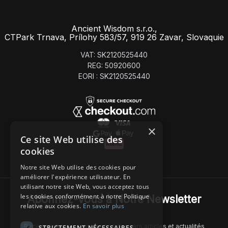
Ancient Wisdom s.r.o.,
CTPark Trnava, Prílohy 583/57, 919 26 Zavar, Slovaquie
VAT: SK2120525440
REG: 50920600
EORI : SK2120525440
×
Ce site Web utilise des
cookies
Notre site Web utilise des cookies pour
améliorer l'expérience utilisateur. En
utilisant notre site Web, vous acceptez tous
les cookies conformément à notre Politique
Abonnez-Vous à Notre Newsletter
relative aux cookies.
En savoir plus
Recevez chaque semaine nos derniers articles et actualités
STRICTEMENT NÉCESSAIRES