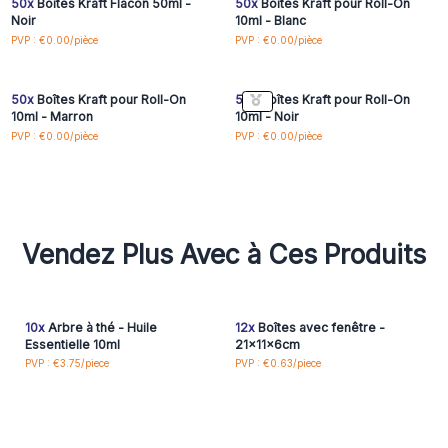
50x
Boîtes Kraft Flacon 50ml -
50x
Boîtes Kraft pour Roll-On
Noir
10ml - Blanc
Connectez-vous ou
Connectez-vous ou
PVP : €0.00/pièce
PVP : €0.00/pièce
inscrivez-vous pour
inscrivez-vous pour
accéder aux prix de gros
accéder aux prix de gros
50x
Boîtes Kraft pour Roll-On
50x
Boîtes Kraft pour Roll-On
10ml - Marron
10ml - Noir
PVP : €0.00/pièce
PVP : €0.00/pièce
Vendez Plus Avec à Ces Produits
10x
Arbre à thé - Huile
12x
Boîtes avec fenêtre -
Essentielle 10ml
21x11x6cm
PVP : €3.75/piece
PVP : €0.63/piece