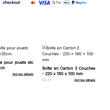
Fri
Lux
e pour jouets etc
Shr
cm
Boîte en Carton 3 Couches
- 220 x 160 x 100 mm
Voir les détails
PA-22
Voir les détails