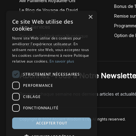
AW Fulfillment Royaume-Uni
Bonus de 
Le Blog de Voyage de David
×
Remise su
Ce site Web utilise des
Programme
Nos Services
cookies
Option de
Services de Marketing Numérique
Notre site Web utilise des cookies pour
améliorer l'expérience utilisateur. En
Service de Dropshipping
utilisant notre site Web, vous acceptez tous
les cookies conformément à notre Politique
relative aux cookies.
En savoir plus
Abonnez-Vous à Notre Newslette
STRICTEMENT NÉCESSAIRES
PERFORMANCE
Recevez chaque semaine nos derniers articles et actualit
CIBLAGE
FONCTIONNALITÉ
Copyright © 2024 Ancient Wisdom s.r.o., All rights reserved.
ACCEPTER TOUT