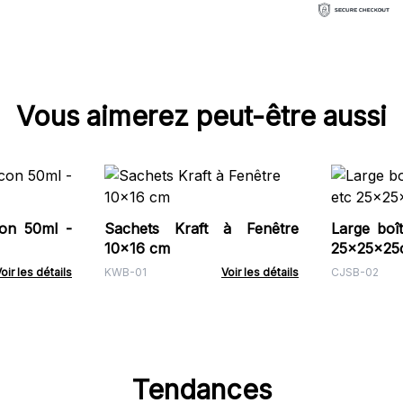
Vous aimerez peut-être aussi
con 50ml -
Sachets Kraft à Fenêtre
Large boît
10x16 cm
25x25x25
oir les détails
KWB-01
Voir les détails
CJSB-02
Tendances