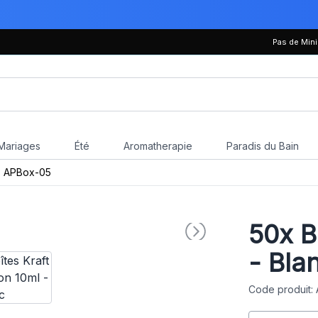
Pas de Mi
Mariages
Été
Aromatherapie
Paradis du Bain
APBox-05
50x
B
- Bla
Code produit: