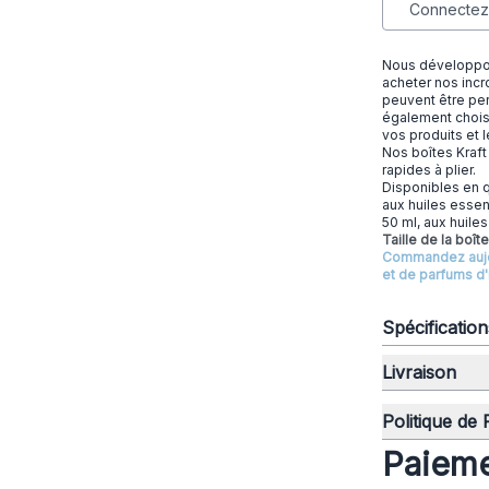
Connectez-
Nous développon
acheter nos incr
peuvent être per
également choisi
vos produits et 
Nos boîtes Kraft 
rapides à plier.
Disponibles en q
aux huiles essen
50 ml, aux huile
Taille de la boît
Commandez aujou
et de parfums d'i
Spécificatio
Livraison
Politique de
Paieme