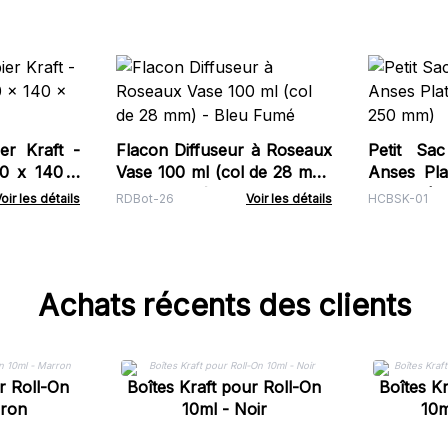
r Kraft -
Flacon Diffuseur à Roseaux
Petit Sa
60 x 140 x
Vase 100 ml (col de 28 mm)
Anses Pla
- Bleu Fumé
250 mm)
oir les détails
RDBot-26
Voir les détails
HCBSK-01
Achats récents des clients
r Roll-On
Boîtes Kraft pour Roll-On
Boîtes K
rron
10ml - Noir
10m