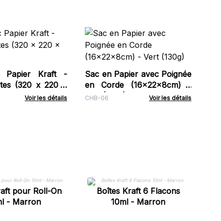
Fl
Ne
ml
RDB
Fu
c Papier Kraft -
Sac en Papier avec Poignée
tes (320 x 220 x
en Corde (16x22x8cm) -
Vert (130g)
Voir les détails
CHB-06
Voir les détails
Bo
raft pour Roll-On
Boîtes Kraft 6 Flacons
l - Marron
10ml - Marron