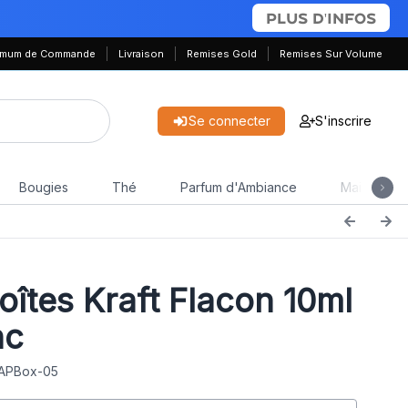
PLUS D'INFOS
nimum de Commande
Livraison
Remises Gold
Remises Sur Volume
Se connecter
S'inscrire
Bougies
Thé
Parfum d'Ambiance
Maison & J
oîtes Kraft Flacon 10ml
nc
 APBox-05