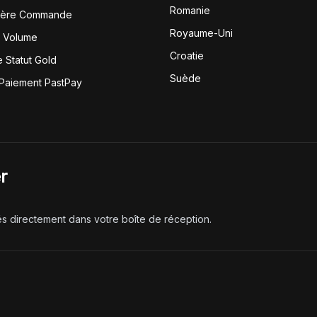
Romanie
1ère Commande
Royaume-Uni
r Volume
Croatie
 Statut Gold
Suède
 Paiement PastPay
r
és directement dans votre boîte de réception.