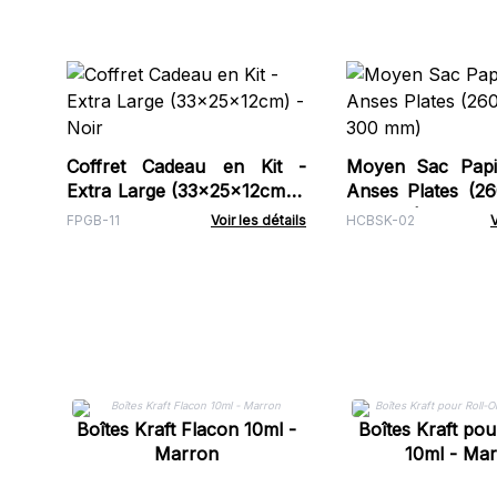
Coffret Cadeau en Kit -
Moyen Sac Papie
Extra Large (33x25x12cm) -
Anses Plates (2
Noir
300 mm)
FPGB-11
Voir les détails
HCBSK-02
V
Boîtes Kraft Flacon 10ml -
Boîtes Kraft pou
Marron
10ml - Ma