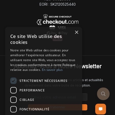
EORI : SK2120525440
×
Ce site Web utilise des
cookies
Notre site Web utilise des cookies pour
améliorer l'expérience utilisateur. En
utilisant notre site Web, vous acceptez tous
les cookies conformément à notre Politique
Abonnez-Vous à Notre Newsletter
relative aux cookies.
En savoir plus
Recevez chaque semaine nos derniers articles et actualités
STRICTEMENT NÉCESSAIRES
directement dans votre boîte de réception.
PERFORMANCE
Email address
CIBLAGE
S'abonner
FONCTIONNALITÉ