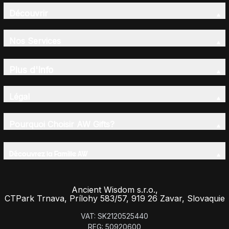
Découvrir
Nos Services
Plus d'Info
Légal
Pourquoi Choisir AW Gifts?
Découvrez la Famille AW
Ancient Wisdom s.r.o.,
CTPark Trnava, Prílohy 583/57, 919 26 Zavar, Slovaquie
VAT: SK2120525440
REG: 50920600