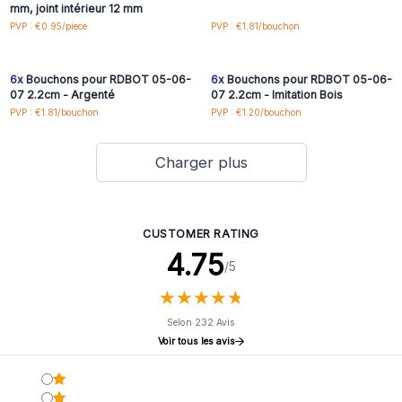
mm, joint intérieur 12 mm
Connectez-vous ou
Connectez-vous ou
PVP : €0.95/piece
PVP : €1.81/bouchon
inscrivez-vous pour
inscrivez-vous pour
accéder aux prix de gros
accéder aux prix de gros
6x
Bouchons pour RDBOT 05-06-
6x
Bouchons pour RDBOT 05-06-
07 2.2cm - Argenté
07 2.2cm - Imitation Bois
PVP : €1.81/bouchon
PVP : €1.20/bouchon
Charger plus
CUSTOMER RATING
4.75
/5
★
★
★
★
★
★
★
★
★
★
Selon 232 Avis
Voir tous les avis