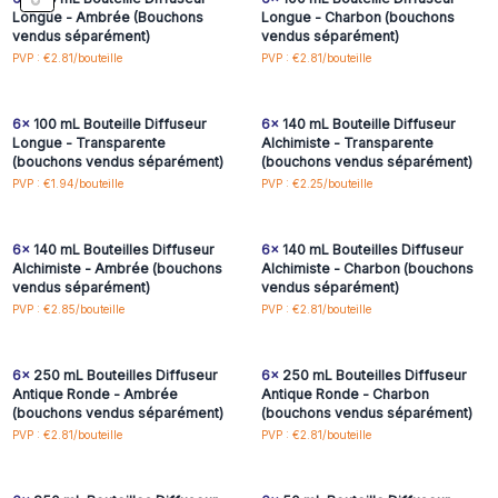
Longue - Ambrée (Bouchons
Longue - Charbon (bouchons
vendus séparément)
vendus séparément)
Connectez-vous ou
Connectez-vous ou
PVP : €2.81/bouteille
PVP : €2.81/bouteille
inscrivez-vous pour
inscrivez-vous pour
accéder aux prix de gros
accéder aux prix de gros
6x
100 mL Bouteille Diffuseur
6x
140 mL Bouteille Diffuseur
Longue - Transparente
Alchimiste - Transparente
(bouchons vendus séparément)
(bouchons vendus séparément)
Connectez-vous ou
Connectez-vous ou
PVP : €1.94/bouteille
PVP : €2.25/bouteille
inscrivez-vous pour
inscrivez-vous pour
accéder aux prix de gros
accéder aux prix de gros
6x
140 mL Bouteilles Diffuseur
6x
140 mL Bouteilles Diffuseur
Alchimiste - Ambrée (bouchons
Alchimiste - Charbon (bouchons
vendus séparément)
vendus séparément)
Connectez-vous ou
Connectez-vous ou
PVP : €2.85/bouteille
PVP : €2.81/bouteille
inscrivez-vous pour
inscrivez-vous pour
accéder aux prix de gros
accéder aux prix de gros
6x
250 mL Bouteilles Diffuseur
6x
250 mL Bouteilles Diffuseur
Antique Ronde - Ambrée
Antique Ronde - Charbon
(bouchons vendus séparément)
(bouchons vendus séparément)
Connectez-vous ou
Connectez-vous ou
PVP : €2.81/bouteille
PVP : €2.81/bouteille
inscrivez-vous pour
inscrivez-vous pour
accéder aux prix de gros
accéder aux prix de gros