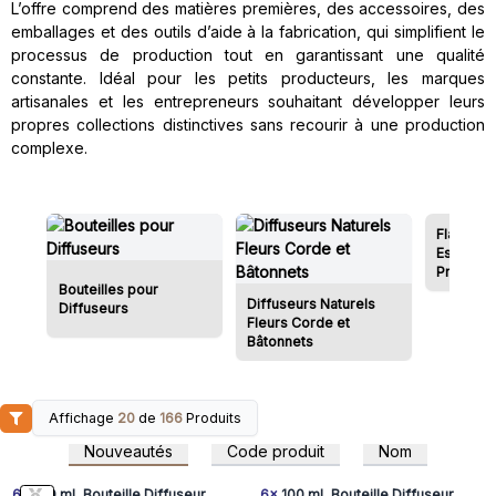
L’offre comprend des matières premières, des accessoires, des
emballages et des outils d’aide à la fabrication, qui simplifient le
processus de production tout en garantissant une qualité
constante. Idéal pour les petits producteurs, les marques
artisanales et les entrepreneurs souhaitant développer leurs
propres collections distinctives sans recourir à une production
complexe.
Flacon Ro
Essentiel
Précieu
Bouteilles pour
Diffuseurs Naturels
Diffuseurs
Fleurs Corde et
Bâtonnets
Affichage
20
de
166
Produits
Connectez-vous ou
Connectez-vous ou
inscrivez-vous pour
inscrivez-vous pour
Nouveautés
Code produit
Nom
accéder aux prix de gros
accéder aux prix de gros
6x
100 mL Bouteille Diffuseur
6x
100 mL Bouteille Diffuseur