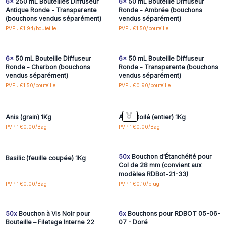
6x
250 mL Bouteilles Diffuseur
6x
50 mL Bouteille Diffuseur
Antique Ronde - Transparente
Ronde - Ambrée (bouchons
(bouchons vendus séparément)
vendus séparément)
Connectez-vous ou
Connectez-vous ou
PVP : €1.94/bouteille
PVP : €1.50/bouteille
inscrivez-vous pour
inscrivez-vous pour
accéder aux prix de gros
accéder aux prix de gros
6x
50 mL Bouteille Diffuseur
6x
50 mL Bouteille Diffuseur
Ronde - Charbon (bouchons
Ronde - Transparente (bouchons
vendus séparément)
vendus séparément)
Connectez-vous ou
Connectez-vous ou
PVP : €1.50/bouteille
PVP : €0.90/bouteille
inscrivez-vous pour
inscrivez-vous pour
accéder aux prix de gros
accéder aux prix de gros
Anis (grain) 1Kg
Anis étoilé (entier) 1Kg
Connectez-vous ou
Connectez-vous ou
PVP : €0.00/Bag
PVP : €0.00/Bag
inscrivez-vous pour
inscrivez-vous pour
accéder aux prix de gros
accéder aux prix de gros
50x
Bouchon d'Étanchéité pour
Basilic (feuille coupée) 1Kg
Col de 28 mm (convient aux
modèles RDBot-21-33)
Connectez-vous ou
Connectez-vous ou
PVP : €0.00/Bag
PVP : €0.10/plug
inscrivez-vous pour
inscrivez-vous pour
accéder aux prix de gros
accéder aux prix de gros
50x
Bouchon à Vis Noir pour
6x
Bouchons pour RDBOT 05-06-
Bouteille – Filetage Interne 22
07 - Doré