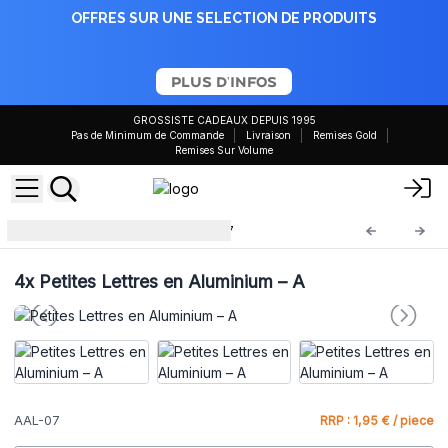
OFFRES SUR UNE SELECTION DE PRODUITS
PLUS D'INFOS
GROSSISTE CADEAUX DEPUIS 1995
Pas de Minimum de Commande
Livraison
Remises Gold
Remises Sur Volume
Lettres en Aluminium
AAL-07
4x
Petites Lettres en Aluminium – A
AAL-07
RRP : 1,95 € / piece