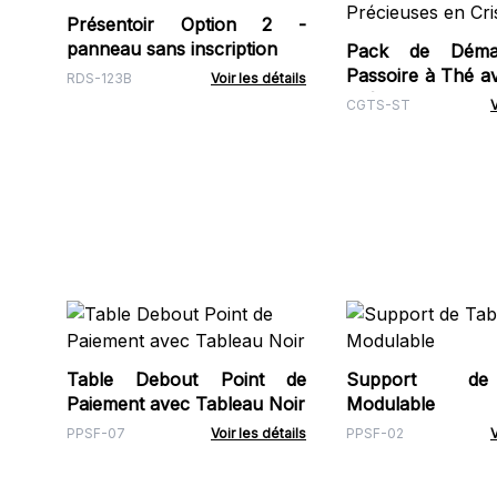
Présentoir Option 2 -
panneau sans inscription
Pack de Déma
Passoire à Thé av
RDS-123B
Voir les détails
Précieuses en Cris
CGTS-ST
V
Table Debout Point de
Support de
Paiement avec Tableau Noir
Modulable
PPSF-07
Voir les détails
PPSF-02
V