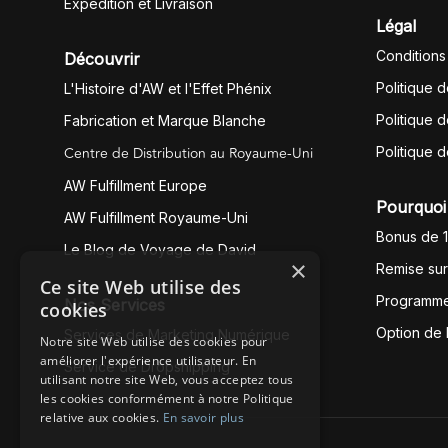
Expédition et Livraison
Légal
Conditions
Découvrir
Politique 
L'Histoire d'AW et l'Effet Phénix
Politique d
Fabrication et Marque Blanche
Centre de Distribution au Royaume-Uni
Politique 
AW Fulfillment Europe
Pourquoi 
AW Fulfillment Royaume-Uni
Bonus de 
Le Blog de Voyage de David
×
Remise su
Ce site Web utilise des
Programme
Nos Services
cookies
Option de
Services de Marketing Numérique
Notre site Web utilise des cookies pour
améliorer l'expérience utilisateur. En
Service de Dropshipping
utilisant notre site Web, vous acceptez tous
les cookies conformément à notre Politique
relative aux cookies.
En savoir plus