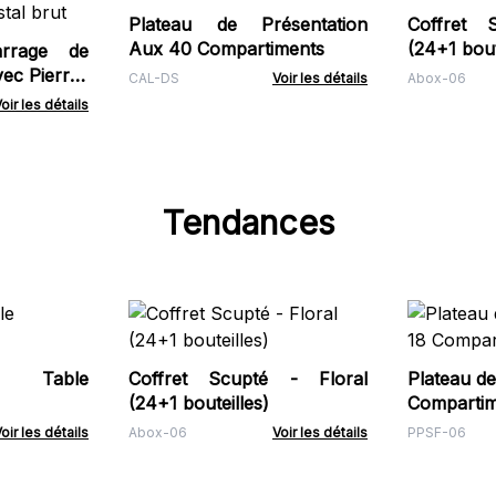
Plateau de Présentation
Coffret 
Aux 40 Compartiments
(24+1 bout
rrage de
ec Pierres
CAL-DS
Voir les détails
Abox-06
tal brut
oir les détails
Tendances
 Table
Coffret Scupté - Floral
Plateau de
(24+1 bouteilles)
Compartim
oir les détails
Abox-06
Voir les détails
PPSF-06