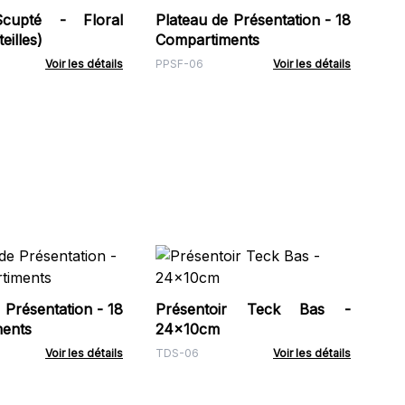
Scupté - Floral
Plateau de Présentation - 18
ACS
eilles)
Compartiments
Voir les détails
PPSF-06
Voir les détails
Pr
Bo
Fr
 Présentation - 18
Présentoir Teck Bas -
NBo
ents
24x10cm
Voir les détails
TDS-06
Voir les détails