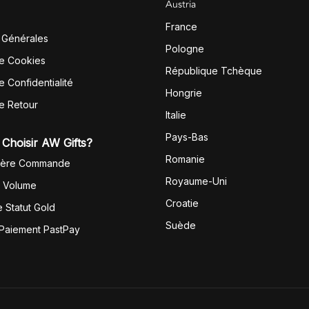
Austria
France
 Générales
Pologne
de Cookies
République Tchèque
e Confidentialité
Hongrie
de Retour
Italie
Pays-Bas
Choisir AW Gifts?
Romanie
1ère Commande
Royaume-Uni
r Volume
Croatie
 Statut Gold
Suède
 Paiement PastPay