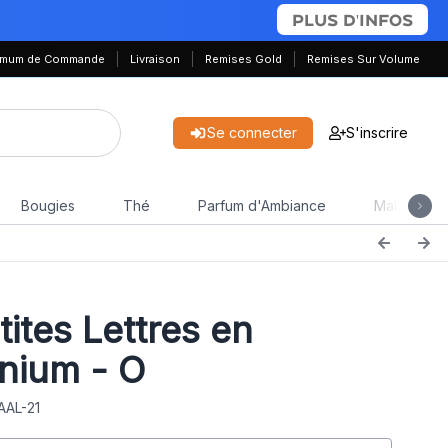
PLUS D'INFOS
nimum de Commande
Livraison
Remises Gold
Remises Sur Volume
Se connecter
S'inscrire
Bougies
Thé
Parfum d'Ambiance
Maison & J
ites Lettres en
nium - O
AAL-21