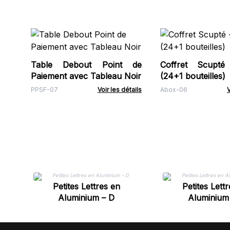
Table Debout Point de
Coffret Scupté
Paiement avec Tableau Noir
(24+1 bouteilles)
PPSF-07
Voir les détails
Abox-06
V
Petites Lettres en
Petites Lett
Aluminium – D
Aluminium