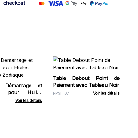
Table Debout Point de
Pr
Paiement avec Tableau Noir
24
 Démarrage et
ir pour Huiles
PPSF-07
Voir les détails
TDS
 Zodiaque
Voir les détails