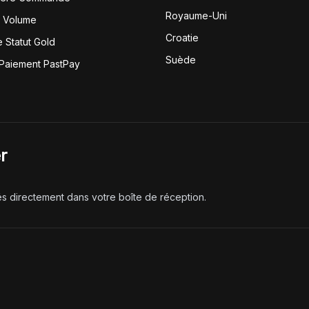
Royaume-Uni
r Volume
Croatie
 Statut Gold
Suède
 Paiement PastPay
r
és directement dans votre boîte de réception.