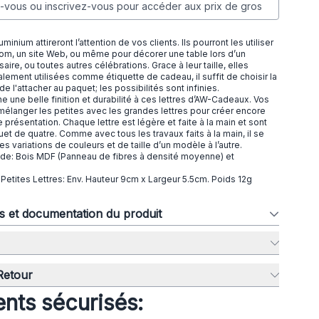
vous ou inscrivez-vous pour accéder aux prix de gros
minium attireront l’attention de vos clients. Ils pourront les utiliser
om, un site Web, ou même pour décorer une table lors d’un
aire, ou toutes autres célébrations. Grace à leur taille, elles
lement utilisées comme étiquette de cadeau, il suffit de choisir la
 de l'attacher au paquet; les possibilités sont infinies.
e une belle finition et durabilité à ces lettres d’AW-Cadeaux. Vos
mélanger les petites avec les grandes lettres pour créer encore
 présentation. Chaque lettre est légère et faite à la main et sont
t de quatre. Comme avec tous les travaux faits à la main, il se
des variations de couleurs et de taille d’un modèle à l’autre.
r de: Bois MDF (Panneau de fibres à densité moyenne) et
etites Lettres: Env. Hauteur 9cm x Largeur 5.5cm. Poids 12g
ns et documentation du produit
 Retour
nts sécurisés: