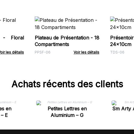
 - Floral
Plateau de Présentation - 18
Présent
Compartiments
24x10cm
oir les détails
PPSF-06
Voir les détails
TDS-06
Achats récents des clients
res en
Petites Lettres en
Sm Arty 
 – E
Aluminium – G