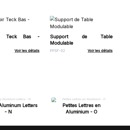
Pa
Pas
Pré
oir Teck Bas -
Support de Table
CG
Modulable
Voir les détails
PPSF-02
Voir les détails
Aluminum Letters
Petites Lettres en
- N
Aluminium - O