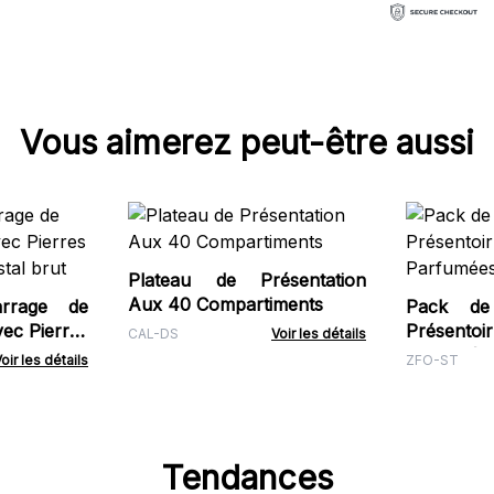
Vous aimerez peut-être aussi
Plateau de Présentation
Aux 40 Compartiments
rrage de
Pack de
ec Pierres
Présento
CAL-DS
Voir les détails
tal brut
Parfumées
oir les détails
ZFO-ST
Tendances