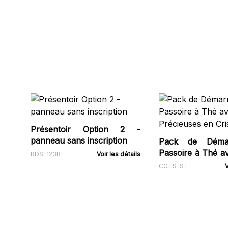
Présentoir Option 2 -
panneau sans inscription
Pack de Déma
Passoire à Thé av
RDS-123B
Voir les détails
Précieuses en Cris
CGTS-ST
V