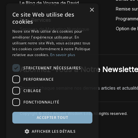
Le Blog de Voyage de David
×
Remise su
Ce site Web utilise des
Programme
Nos Services
cookies
Option de
Services de Marketing Numérique
Notre site Web utilise des cookies pour
améliorer l'expérience utilisateur. En
Service de Dropshipping
utilisant notre site Web, vous acceptez tous
les cookies conformément à notre Politique
relative aux cookies.
En savoir plus
Abonnez-Vous à Notre Newslette
STRICTEMENT NÉCESSAIRES
PERFORMANCE
Recevez chaque semaine nos derniers articles et actualit
CIBLAGE
FONCTIONNALITÉ
Copyright © 2024 Ancient Wisdom s.r.o., All rights reserved.
ACCEPTER TOUT
AFFICHER LES DÉTAILS