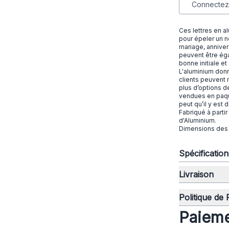
Connectez-
Ces lettres en alu
pour épeler un n
mariage, annivers
peuvent être éga
bonne initiale et
L'aluminium donn
clients peuvent 
plus d’options de
vendues en paque
peut qu’il y est 
Fabriqué à parti
d'Aluminium.
Dimensions des P
Spécificatio
Livraison
Politique de
Paieme