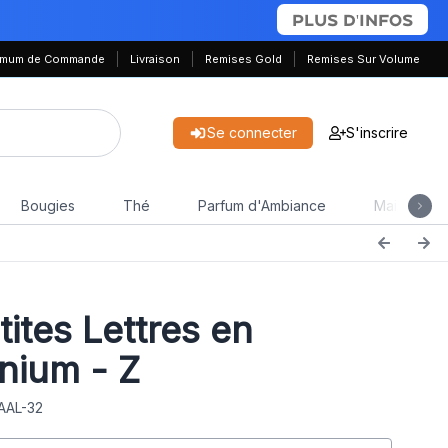
PLUS D'INFOS
nimum de Commande
Livraison
Remises Gold
Remises Sur Volume
Se connecter
S'inscrire
Bougies
Thé
Parfum d'Ambiance
Maison & J
ites Lettres en
nium - Z
 AAL-32