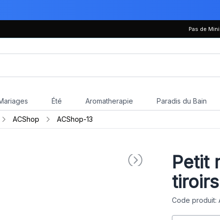
Pas de Mi
Mariages
Été
Aromatherapie
Paradis du Bain
ACShop
ACShop-13
Petit
tiroir
Code produit: