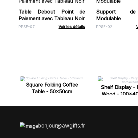
Table Debout Point de
Support de
Paiement avec Tableau Noir
Modulable
PPSF-07
Voir les détails
PPSF-02
V
Square Folding Coffee
Shelf Display -
Table - 50x50cm
Wood - 100x4
bonjour@awgifts.fr