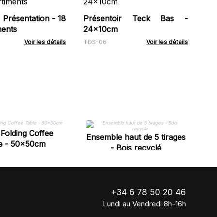
Bo
Fr
 Présentation - 18
Présentoir Teck Bas -
NBo
ents
24x10cm
Voir les détails
TDS-06
Voir les détails
P
Folding Coffee
Ensemble haut de 5 tirages
e - 50x50cm
- Bois recyclé
+34 6 78 50 20 46
Lundi au Vendredi 8h-16h