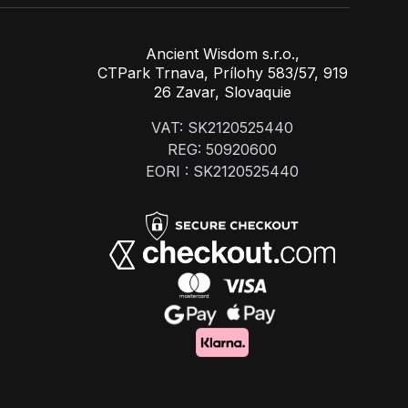
Ancient Wisdom s.r.o.,
CTPark Trnava, Prílohy 583/57, 919
26 Zavar, Slovaquie
VAT: SK2120525440
REG: 50920600
EORI : SK2120525440