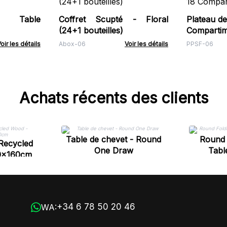
 Table
Coffret Scupté - Floral
Plateau de
(24+1 bouteilles)
Compartim
oir les détails
Abox-06
Voir les détails
PPSF-06
Achats récents des clients
Table de chevet - Round
Round 
 Recycled
One Draw
Tabl
0x160cm
+34 6 78 50 20 46
WA: