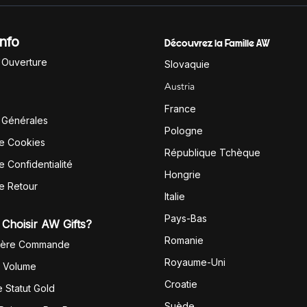
Info
Découvrez la Famille AW
'Ouverture
Slovaquie
Austria
France
 Générales
Pologne
de Cookies
République Tchèque
e Confidentialité
Hongrie
de Retour
Italie
Pays-Bas
Choisir AW Gifts?
Romanie
1ère Commande
Royaume-Uni
r Volume
Croatie
 Statut Gold
Suède