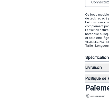
Connectez-
Ce beau meuble a
de teck recyclé 
Le bois conserve 
complément parf
La finition natur
noter que puisqu
et peut être lég
VEUILLEZ NOTER 
Taille : Longue
Spécificatio
Livraison
Politique de
Paieme