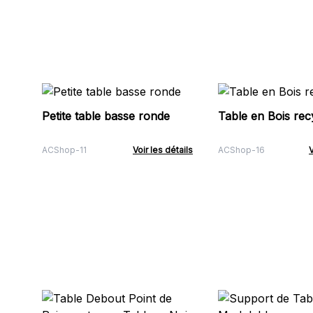
Petite table basse ronde
Table en Bois rec
ACShop-11
Voir les détails
ACShop-16
V