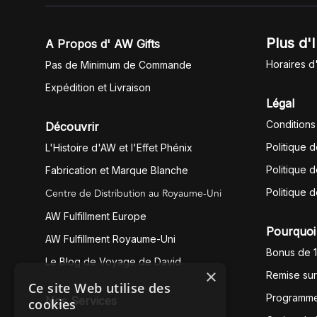
Plus d'
A Propos d' AW Gifts
Horaires d
Pas de Minimum de Commande
Expédition et Livraison
Légal
Conditions
Découvrir
Politique 
L'Histoire d'AW et l'Effet Phénix
Politique d
Fabrication et Marque Blanche
Centre de Distribution au Royaume-Uni
Politique 
AW Fulfillment Europe
Pourquoi 
AW Fulfillment Royaume-Uni
Bonus de 
Le Blog de Voyage de David
×
Remise su
Ce site Web utilise des
Programme
Nos Services
cookies