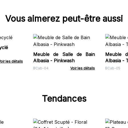
Vous aimerez peut-être aussi
yclé
Meuble de Salle de Bain
Meuble d
Albasia - Pinkwash
Albasia - 
oir les détails
BCab-04
Voir les détails
BCab-05
Tendances