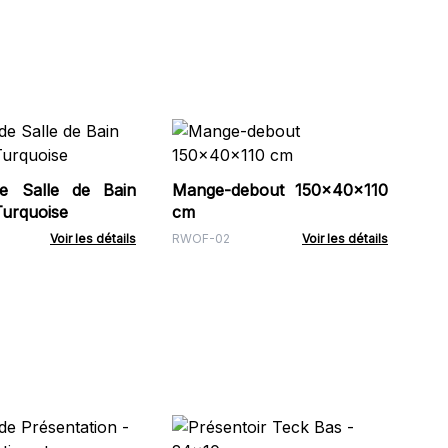
Ta
e Salle de Bain
Mange-debout 150x40x110
RWO
Turquoise
cm
Voir les détails
RWOF-02
Voir les détails
Pr