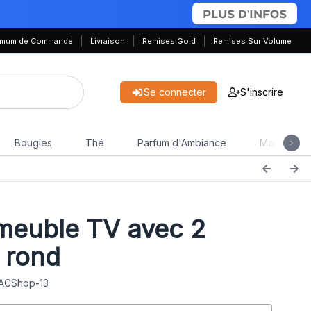
PLUS D'INFOS
nimum de Commande
Livraison
Remises Gold
Remises Sur Volume
Se connecter
S'inscrire
Bougies
Thé
Parfum d'Ambiance
Maison & J
 meuble TV avec 2
s rond
 ACShop-13