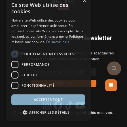
×
Ce site Web utilise des
cookies
Notre site Web utilise des cookies pour
améliorer l'expérience utilisateur. En
utilisant notre site Web, vous acceptez tous
les cookies conformément à notre Politique
Abonnez-Vous à Notre Newsletter
relative aux cookies.
En savoir plus
Recevez chaque semaine nos derniers articles et actualités
STRICTEMENT NÉCESSAIRES
directement dans votre boîte de réception.
PERFORMANCE
Email address
CIBLAGE
S'abonner
FONCTIONNALITÉ
ACCEPTER TOUT
AFFICHER LES DÉTAILS
Copyright © 2024 Ancient Wisdom s.r.o., All rights reserved.