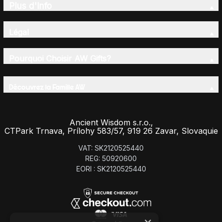
Plus d'Info
Légal
Pourquoi Choisir AW Gifts?
Découvrez la Famille AW
Ancient Wisdom s.r.o.,
CTPark Trnava, Prílohy 583/57, 919 26 Zavar, Slovaquie
VAT: SK2120525440
REG: 50920600
EORI : SK2120525440