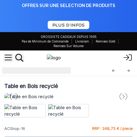
OFFRES SUR UNE SELECTION DE PRODUITS
PLUS D'INFOS
GROSSISTE CADEAUX DEPUIS 1995
Pas de Minimum de Commande
Livraison
Remises Gold
Remises Sur Volume
ACShop
ACShop-16
Table en Bois recyclé
ACShop-16
RRP : 348,75 € / piece