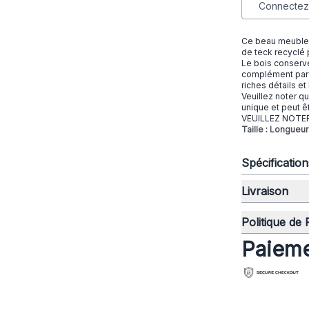
Connectez-
Ce beau meuble a
de teck recyclé 
Le bois conserve 
complément parfa
riches détails et
Veuillez noter q
unique et peut ê
VEUILLEZ NOTER 
Taille : Longue
Spécificatio
Livraison
Politique de
Paieme