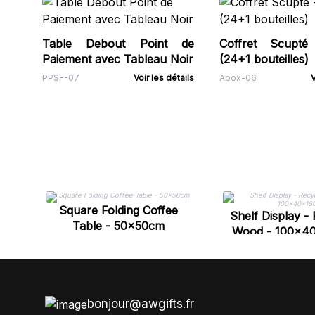
Table Debout Point de
Coffret Scupté
Paiement avec Tableau Noir
(24+1 bouteilles)
PPSF-07
Voir les détails
Abox-06
V
Square Folding Coffee
Shelf Display -
Table - 50x50cm
Wood - 100x4
bonjour@awgifts.fr