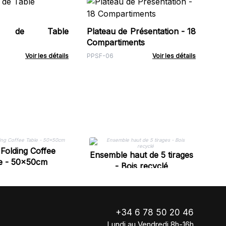
Pa
Pas
Pré
rt de Table
Plateau de Présentation - 18
CG
Compartiments
Voir les détails
PPSF-06
Voir les détails
P
Folding Coffee
Ensemble haut de 5 tirages
e - 50x50cm
- Bois recyclé
+34 6 78 50 20 46
Lundi au Vendredi 8h-16h