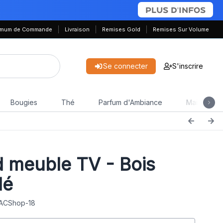
PLUS D'INFOS
nimum de Commande
Livraison
Remises Gold
Remises Sur Volume
Se connecter
S'inscrire
Bougies
Thé
Parfum d'Ambiance
Maison & J
 meuble TV - Bois
lé
 ACShop-18