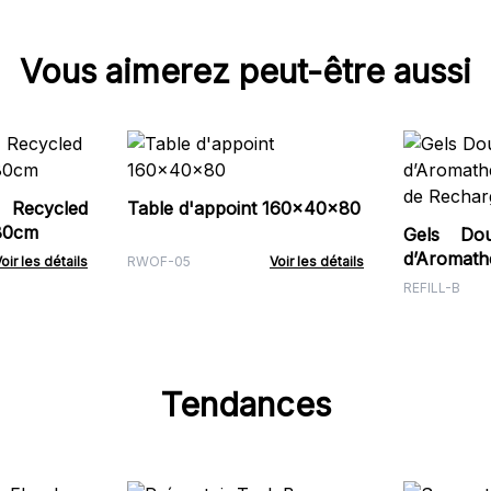
Vous aimerez peut-être aussi
 Recycled
Table d'appoint 160x40x80
80cm
Gels Do
d’Aromath
oir les détails
RWOF-05
Voir les détails
de Rechar
REFILL-B
Tendances