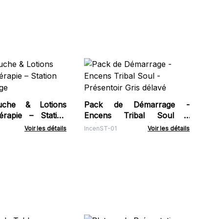
Gr
ACS
uche & Lotions
Pack de Démarrage -
érapie – Station
Encens Tribal Soul -
ge
Présentoir Gris délavé
Voir les détails
IncenST-01
Voir les détails