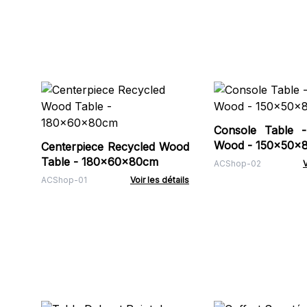
Console Table -
Wood - 150x50x
Centerpiece Recycled Wood
Table - 180x60x80cm
ACShop-02
V
ACShop-01
Voir les détails