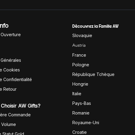
Info
Découvrez la Famille AW
'Ouverture
Slovaquie
Austria
France
 Générales
Pologne
de Cookies
République Tchèque
e Confidentialité
Hongrie
de Retour
Italie
Pays-Bas
Choisir AW Gifts?
Romanie
1ère Commande
Royaume-Uni
r Volume
Croatie
 Statut Gold