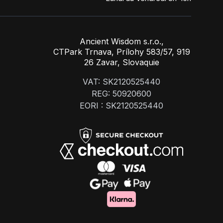
Ancient Wisdom s.r.o.,
CTPark Trnava, Prílohy 583/57, 919
26 Zavar, Slovaquie
VAT: SK2120525440
REG: 50920600
EORI : SK2120525440