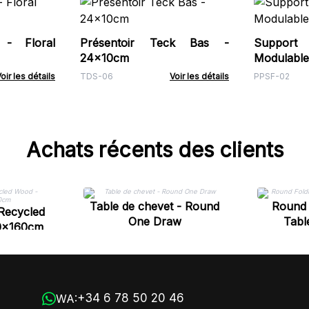
 - Floral
Présentoir Teck Bas -
Suppo
24x10cm
Modulable
oir les détails
TDS-06
Voir les détails
PPSF-02
Achats récents des clients
Table de chevet - Round
Round 
 Recycled
One Draw
Tabl
0x160cm
+34 6 78 50 20 46
WA: