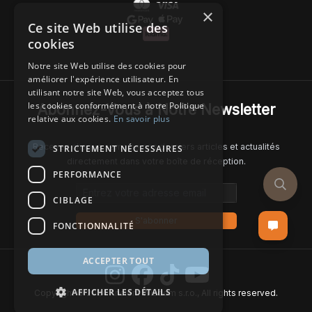
×
Ce site Web utilise des
cookies
Notre site Web utilise des cookies pour
améliorer l'expérience utilisateur. En
utilisant notre site Web, vous acceptez tous
les cookies conformément à notre Politique
Abonnez-Vous à Notre Newsletter
relative aux cookies.
En savoir plus
Recevez chaque semaine nos derniers articles et actualités
STRICTEMENT NÉCESSAIRES
directement dans votre boîte de réception.
PERFORMANCE
Email address
CIBLAGE
S'abonner
FONCTIONNALITÉ
ACCEPTER TOUT
AFFICHER LES DÉTAILS
Copyright © 2024 Ancient Wisdom s.r.o., All rights reserved.