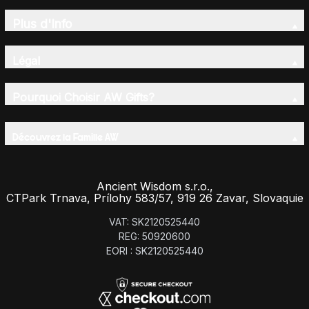
Plus d'Info
Légal
Pourquoi Choisir AW Gifts?
Découvrez la Famille AW
Ancient Wisdom s.r.o.,
CTPark Trnava, Prílohy 583/57, 919 26 Zavar, Slovaquie
VAT: SK2120525440
REG: 50920600
EORI : SK2120525440