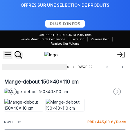
OFFRES SUR UNE SELECTION DE PRODUITS
PLUS D'INFOS
GROSSISTE CADEAUX DEPUIS 1995
Pas de Minimum de Commande
Livraison
Remises Gold
Remises Sur Volume
Mobilier de bureau en bois recyclés
RWOF-02
Mange-debout 150x40x110 cm
RWOF-02
RRP : 445,00 € / Piece