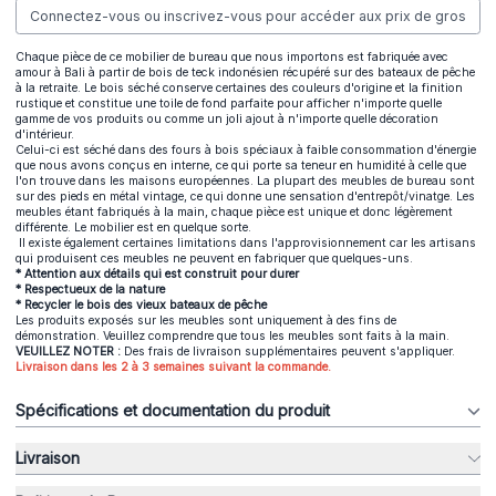
Connectez-vous ou inscrivez-vous pour accéder aux prix de gros
Chaque pièce de ce mobilier de bureau que nous importons est fabriquée avec
amour à Bali à partir de bois de teck indonésien récupéré sur des bateaux de pêche
à la retraite. Le bois séché conserve certaines des couleurs d'origine et la finition
rustique et constitue une toile de fond parfaite pour afficher n'importe quelle
gamme de vos produits ou comme un joli ajout à n'importe quelle décoration
d'intérieur.
Celui-ci est séché dans des fours à bois spéciaux à faible consommation d'énergie
que nous avons conçus en interne, ce qui porte sa teneur en humidité à celle que
l'on trouve dans les maisons européennes. La plupart des meubles de bureau sont
sur des pieds en métal vintage, ce qui donne une sensation d'entrepôt/vinatge. Les
meubles étant fabriqués à la main, chaque pièce est unique et donc légèrement
différente. Le mobilier est en quelque sorte.
Il existe également certaines limitations dans l'approvisionnement car les artisans
qui produisent ces meubles ne peuvent en fabriquer que quelques-uns.
* Attention aux détails qui est construit pour durer
* Respectueux de la nature
* Recycler le bois des vieux bateaux de pêche
Les produits exposés sur les meubles sont uniquement à des fins de
démonstration. Veuillez comprendre que tous les meubles sont faits à la main.
VEUILLEZ NOTER :
Des frais de livraison supplémentaires peuvent s'appliquer.
Livraison dans les 2 à 3 semaines suivant la commande.
Spécifications et documentation du produit
Livraison