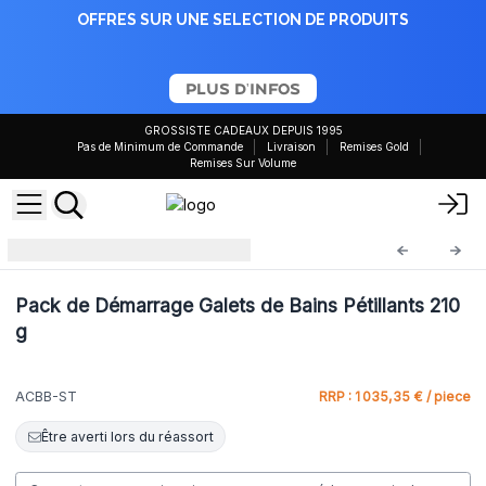
OFFRES SUR UNE SELECTION DE PRODUITS
PLUS D'INFOS
GROSSISTE CADEAUX DEPUIS 1995
Pas de Minimum de Commande
Livraison
Remises Gold
Remises Sur Volume
Kits de Démarrage
ACBB-ST
Pack de Démarrage Galets de Bains Pétillants 210
g
ACBB-ST
RRP : 1 035,35 € / piece
Être averti lors du réassort