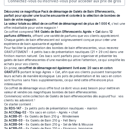
Connectez-vous ou inscrivez-vous pour accéder aux prix de gros
Découvrez ce magnifique Pack de démarrage de Galets de Bain Effervescents,
parfait pour ajouter une touche amusante et colorée à la sélection de bombes de
bain de votre magasin.
La valeur totale au détail de ce coffret de démarrage est de plus de 1 000 €
, c'est une
offre imbattable pour votre magasin !
Ce coffret comprend
144 Galets de Bain Effervescents Agnès + Cat
dans
12
parfums différents
, offrant une variété de parfums que vos clients apprécieront.
Chaque galets de bain effervescent est soigneusement conçue pour créer une
expérience de bain apaisante et agréable.
Pour faciliter la présentation des bombes de bain effervescentes, vous recevrez
GRATUITEMENT - 4 petits bacs de présentation nautiques (21 x 29 cm) dans une
finition marron naturel. Ces bacs sont parfaits pour organiser et présenter les
galets de bain effervescentes d'une manière qui attire l'attention, ce qui simplifie les
achats pour vos clients.
En prime,
ce coffret de démarrage est également livré avec 20 sacs en coton
GRATUITS
portant le logo Agnes + Cat, afin que vos clients puissent transporter
leurs achats de manière écologique. Les pots de présentation et les sacs en coton
sont fournis sans frais supplémentaires, ce qui rend cette offre encore plus
intéressante.
Ce coffret de démarrage vous offre tout ce dont vous avez besoin pour mettre en
valeur et vendre ces magnifiques bombes de bain effervescentes.
Commencez votre collection de Galets de bain effervescentes dès aujourd'hui : vos
clients les adoreront !
Ce starter contient :
2x RDS-147
- 2x petits pots de présentation nautiques - marron
2x ACCBag-02
- 10x sacs en coton - Agnès + chat
2x ACBB-01
- 6x Galets de Bain 210 g - Windermere
2x ACBB-03
- 6x Galets de Bain 210 g - Fell Berry
2x ACBB-04
- 6x Galets de Bain 210 g - Sel de Mer & Mousse
2x ACBB-05
- 6x Galets de Bain 210 g - Floraison Japonaise