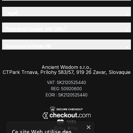
Légal
Pourquoi Choisir AW Gifts?
Découvrez la Famille AW
Ancient Wisdom s.r.o.,
CTPark Trnava, Prílohy 583/57, 919 26 Zavar, Slovaquie
VAT: SK2120525440
REG: 50920600
EORI : SK2120525440
×
Ce site Web utilise des