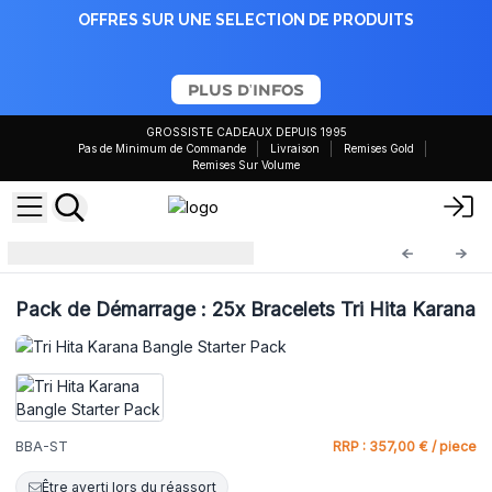
OFFRES SUR UNE SELECTION DE PRODUITS
PLUS D'INFOS
GROSSISTE CADEAUX DEPUIS 1995
Pas de Minimum de Commande
Livraison
Remises Gold
Remises Sur Volume
Kits de Démarrage
BBA-ST
Pack de Démarrage : 25x Bracelets Tri Hita Karana
BBA-ST
RRP : 357,00 € / piece
Être averti lors du réassort