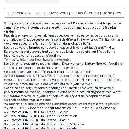
Connectez-vous ou inscrivez-vous pour accéder aux prix de gros
Vous pouvez maximiser vos ventes en ajoutant l'un de nos incroyables packs de
démarrage à votre boutique ou site Web, tous contenant vos produits les plus
vendus.
Bracelets en gros uniques fabriqués avec des véritables perles de bois de santal
aromatiques. Chaque design est inspiré de différents éléments du Tri Hita Karnana
- expliqués avec une fiche d'information dans chaque boîte.
Leurs couleurs vibrantes sont accrocheuses et le concept fascinant.Tri Hita
Karana est la philosophie traditionnelle de la vie - populaire sur l'île de Bali, en
Indonésie c'est une question d'équilibre.
Tri = trois, hita = bonheur, karana = éléments.
Les éléments peuvent se résumer ainsi : Dieu-Humains-Nature. Trouver l'équilibre
entre ces trois conduit au bonheur et au bien-être.
Ce bijou aidera vos clients à trouver l'équilibre et le bonheur.
2x Petit support jonc "T" GRATUIT
- Chocolat présentoirs de bracelets, petit
support de bracelet en "T" en polyuréthane naturel, fini à la main pour mettre en
valeur des bracelets, des bracelets et d'autres bijoux de mode.
Ces formes en polyuréthane pinnables sont enveloppées étroitement avec du
papier naturel torsadé pour donner un effet de rotin naturel élégant et saisissant
qui contraste avec les bijoux pour ajouter du style et de la sophistication.
Ce pack de démarrage comprend :
24 bracelets Tri Hita Karana dans une boîte cadeau et deux présentoirs gratuits.
2 x NatJD-02 : Support pour petit bracelet en "T" - Présentoir sans chocolat
4 x Bracelet BBA-01 Tri Hita Karana - Believe
4x Bracelet BBA-02 Tri Hita Karana - Appréciation
4 x Bracelet BBA-03 Tri Hita Karana - Amour
3 x Bracelet BBA-04 Tri Hita Karana - Beauté & Sagesse
3 x Bracelet BBA-05 Tri Hita Karana - Réincarnation