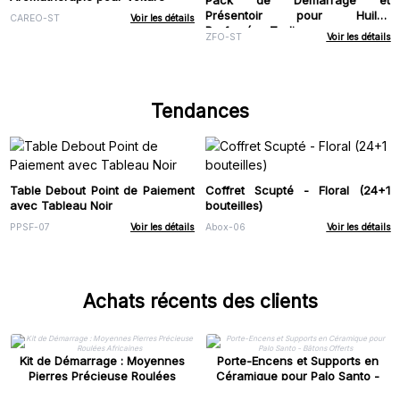
Pack de Démarrage et
Présentoir pour Huiles
CAREO-ST
Voir les détails
Parfumées Zodiaque
ZFO-ST
Voir les détails
Tendances
Table Debout Point de Paiement
Coffret Scupté - Floral (24+1
avec Tableau Noir
bouteilles)
PPSF-07
Voir les détails
Abox-06
Voir les détails
Achats récents des clients
Kit de Démarrage : Moyennes
Porte-Encens et Supports en
Pierres Précieuse Roulées
Céramique pour Palo Santo -
Africaines
Bâtons Offerts