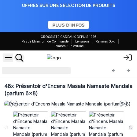
OFFRES SUR UNE SELECTION DE PRODUITS
PLUS D'INFOS
GROSSISTE CADEAUX DEPUIS 1995
Pas de Minimum de Commande
Livraison
Remises Gold
Remises Sur Volume
Kits de Démarrage
NMMi-ST
48x
Présentoir d'Encens Masala Namaste Mandala
(parfum 6x8)