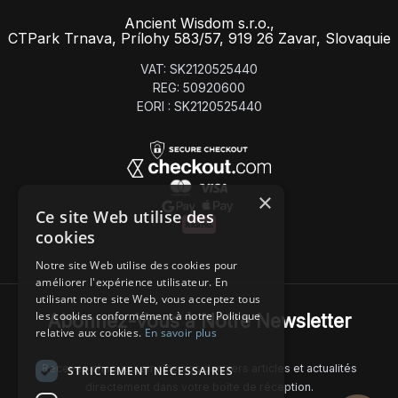
Ancient Wisdom s.r.o.,
CTPark Trnava, Prílohy 583/57, 919 26 Zavar, Slovaquie
VAT: SK2120525440
REG: 50920600
EORI : SK2120525440
×
Ce site Web utilise des
cookies
Notre site Web utilise des cookies pour
améliorer l'expérience utilisateur. En
utilisant notre site Web, vous acceptez tous
les cookies conformément à notre Politique
Abonnez-Vous à Notre Newsletter
relative aux cookies.
En savoir plus
Recevez chaque semaine nos derniers articles et actualités
STRICTEMENT NÉCESSAIRES
directement dans votre boîte de réception.