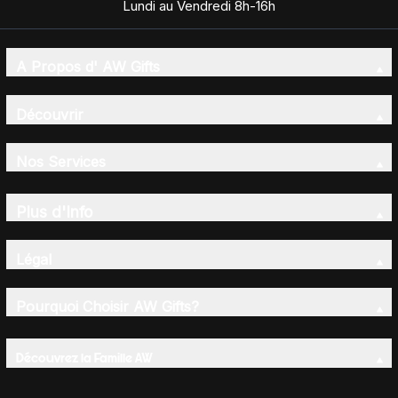
Lundi au Vendredi 8h-16h
A Propos d' AW Gifts
Découvrir
Nos Services
Plus d'Info
Légal
Pourquoi Choisir AW Gifts?
Découvrez la Famille AW