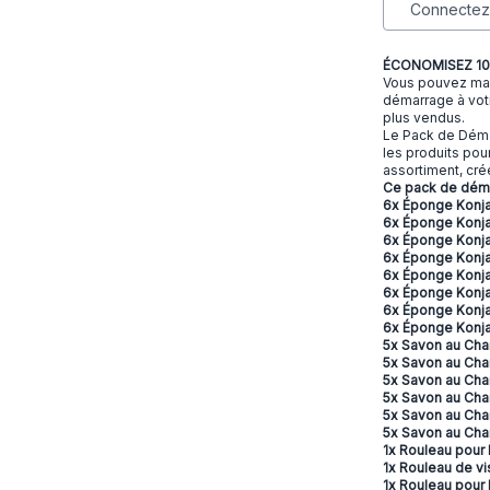
Connectez-
ÉCONOMISEZ 10
Vous pouvez max
démarrage à votr
plus vendus.
Le Pack de Déma
les produits pou
assortiment, cr
Ce pack de dém
6x Éponge Konja
6x Éponge Konja
6x Éponge Konja
6x Éponge Konja
6x Éponge Konj
6x Éponge Konja
6x Éponge Konja
6x Éponge Konja
5x Savon au Cha
5x Savon au Cha
5x Savon au Ch
5x Savon au Cha
5x Savon au Cha
5x Savon au Ch
1x Rouleau pour
1x Rouleau de v
1x Rouleau pour