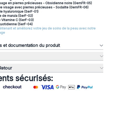
isage en pierres précieuses - Obsidienne noire (GemFR-05)
 le visage avec pierres précieuses - Sodalite (GemFR-06)
de hyaluronique (SerF-01)
le de marula (SerF-02)
 Vitamine C (SerF-03)
quotidienne (SerF-04)
enant et améliorez votre jeu de soins de la peau avec notre
age
ns et documentation du produit
 Retour
nts sécurisés: