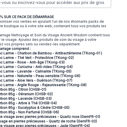
vous ou inscrivez-vous pour accéder aux prix de gros
% SUR CE PACK DE DÉMARRAGE
imiser vos ventes en ajoutant l'un de nos étonnants packs de
e boutique ou à votre site web, contenant tous vos produits les
rrage Nettoyage et Soin du Visage Ancient Wisdom contient tous
r le visage. Ajoutez des produits de soin du visage à votre
éez vos propres sets ou vendez-les séparément.
arrage comprend :
c Larme - Charbon de Bambou - Antibactérienne (TKong-01 )
c Larme - Thé Vert - Protectrice (TKong-02)
c Larme - Rose - Anti-âge (TKong-03)
c Larme - Curcuma - Anti-rides (TKong-04)
ac Larme - Lavande - Calmante (TKong-05)
c Larme - Naturelle - Peau sensible (TKong-06)
c Larme - Aloe Vera - Guérison (TKong-07)
c Larme - Argile Rouge - Rajeunissante (TKong-08)
rbon 85g - Citron (CHSB-01)
rbon 85g - Géranium (CHSB-02)
arbon 85g - Lavande (CHSB-03)
rbon 85g - Arbre à Thé (CHSB-04)
rbon 85g - Eucalyptus & Cèdre (CHSB-05)
arbon 85g - Non Parfumé (CHSB-06)
 le visage avec pierres précieuses - Quartz rose (GemFR-01)
isage en pierres précieuses - Quartz de roche (GemFR-02)
 le visage avec pierres précieuses - Jade (GemFR-04)