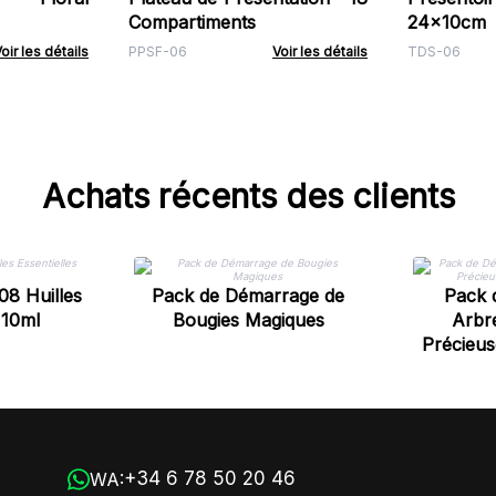
Compartiments
24x10cm
oir les détails
PPSF-06
Voir les détails
TDS-06
Achats récents des clients
08 Huilles
Pack de Démarrage de
Pack 
 10ml
Bougies Magiques
Arbre
Précieus
+34 6 78 50 20 46
WA: