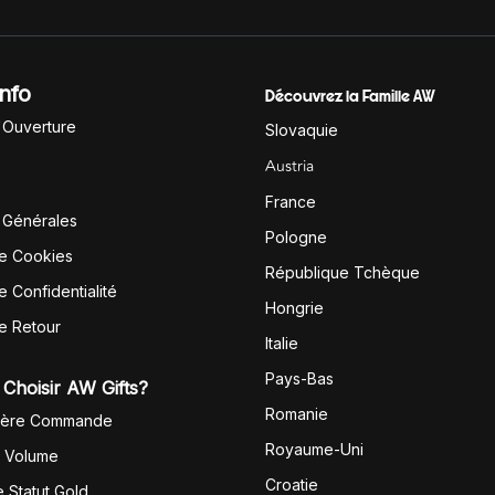
Info
Découvrez la Famille AW
'Ouverture
Slovaquie
Austria
France
 Générales
Pologne
de Cookies
République Tchèque
e Confidentialité
Hongrie
de Retour
Italie
Pays-Bas
Choisir AW Gifts?
Romanie
1ère Commande
Royaume-Uni
r Volume
Croatie
 Statut Gold