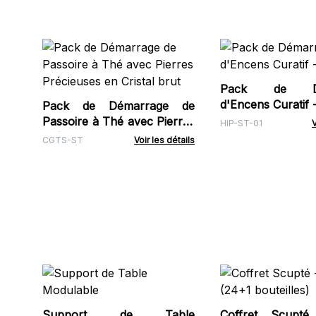
Pack de Dé
d'Encens Curatif 
Pack de Démarrage de
Passoire à Thé avec Pierres
HIP-ST-01
V
Précieuses en Cristal brut
CGTS-ST
Voir les détails
Support de Table
Coffret Scupté