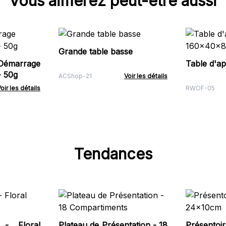
Vous aimerez peut-être aussi
Grande table basse
marrage
Table d'a
- 50g
ACShop-21
Voir les détails
oir les détails
RWOF-05
Tendances
 - Floral
Plateau de Présentation - 18
Présent