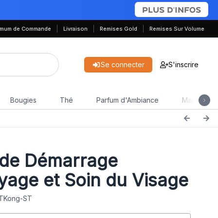
PLUS D'INFOS
nimum de Commande
Livraison
Remises Gold
Remises Sur Volume
Se connecter
S'inscrire
Bougies
Thé
Parfum d'Ambiance
Maison & J
 de Démarrage
yage et Soin du Visage
 TKong-ST