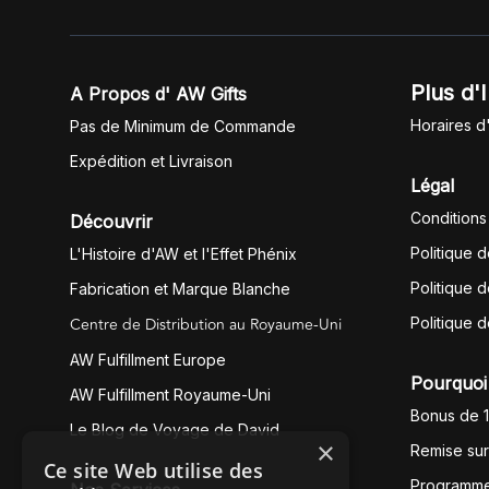
Plus d'
A Propos d' AW Gifts
Horaires d
Pas de Minimum de Commande
Expédition et Livraison
Légal
Conditions
Découvrir
Politique 
L'Histoire d'AW et l'Effet Phénix
Politique d
Fabrication et Marque Blanche
Centre de Distribution au Royaume-Uni
Politique 
AW Fulfillment Europe
Pourquoi 
AW Fulfillment Royaume-Uni
Bonus de 
Le Blog de Voyage de David
×
Remise su
Ce site Web utilise des
Programme