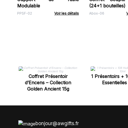
Modulable
(24+1 bouteilles)
PPSF-02
Voir les détails
Abox-06
V
Coffret Présentoir
1 Présentoirs + 1
d’Encens – Collection
Essentielles
Golden Ancient 15g
bonjour@awgifts.fr