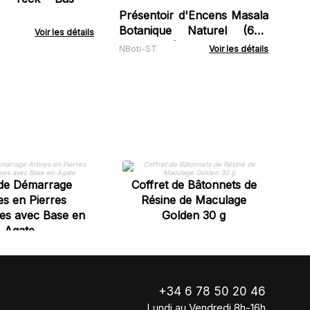
Présentoir d'Encens Masala
Botanique Naturel (6x8
Voir les détails
Fragrance)
NBoti-ST
Voir les détails
Bo
de Démarrage
Coffret de Bâtonnets de
s en Pierres
Résine de Maculage
es avec Base en
Golden 30 g
Agate
+34 6 78 50 20 46
Lundi au Vendredi 8h-16h