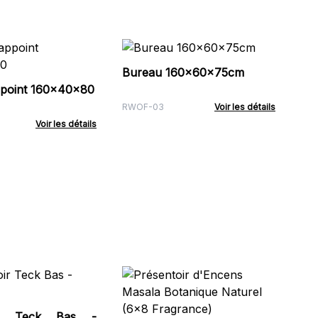
Pr
Li
Bureau 160x60x75cm
cou
ppoint 160x40x80
BSD
RWOF-03
Voir les détails
Voir les détails
Pa
Pas
Pré
oir Teck Bas -
CG