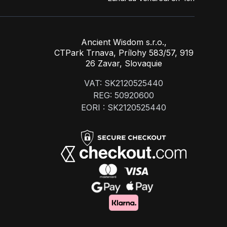
Ancient Wisdom s.r.o.,
CTPark Trnava, Prílohy 583/57, 919
26 Zavar, Slovaquie
VAT: SK2120525440
REG: 50920600
EORI : SK2120525440