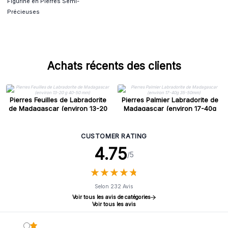
Figurine en Pierres Semi-
Précieuses
Achats récents des clients
Pierres Feuilles de Labradorite
Pierres Palmier Labradorite de
de Madagascar (environ 13-20
Madagascar (environ 17-40g
g 40-50 mm)
35-50mm)
CUSTOMER RATING
4.75
/5
★
★
★
★
★
★
★
★
★
★
Selon 232 Avis
Voir tous les avis de catégories
Voir tous les avis