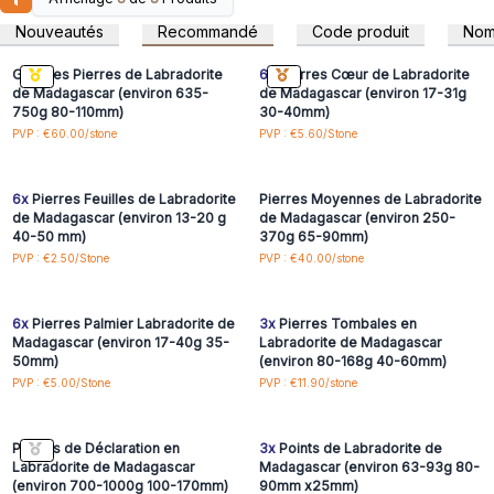
Connectez-vous ou
Connectez-vous ou
méditation pour apaiser un esprit hyperactif et stimuler
inscrivez-vous pour
inscrivez-vous pour
Nouveautés
Recommandé
Code produit
No
accéder aux prix de gros
accéder aux prix de gros
l’imagination.
Les guérisseurs énergétiques apprécient la labradorite pour
Grandes Pierres de Labradorite
6x
Pierres Cœur de Labradorite
sa capacité à équilibrer et à protéger l'aura, à améliorer les
de Madagascar (environ 635-
de Madagascar (environ 17-31g
750g 80-110mm)
30-40mm)
capacités psychiques et à favoriser la guérison
Connectez-vous ou
Connectez-vous ou
PVP : €60.00/stone
PVP : €5.60/Stone
émotionnelle.
inscrivez-vous pour
inscrivez-vous pour
accéder aux prix de gros
accéder aux prix de gros
Brillance esthétique :
les pierres de labradorite éblouissent
avec une palette de couleurs fascinantes, principalement
6x
Pierres Feuilles de Labradorite
Pierres Moyennes de Labradorite
des bleus et des verts, avec des éclats de jaune, d'orange
de Madagascar (environ 13-20 g
de Madagascar (environ 250-
et de rouge. Cet attrait visuel dynamique les rend parfaits à
40-50 mm)
370g 65-90mm)
Connectez-vous ou
Connectez-vous ou
PVP : €2.50/Stone
PVP : €40.00/stone
des fins décoratives, ajoutant une touche d'élégance
inscrivez-vous pour
inscrivez-vous pour
naturelle à n'importe quel décor. Que vous cherchiez à
accéder aux prix de gros
accéder aux prix de gros
enrichir votre collection personnelle, à proposer des pièces
6x
Pierres Palmier Labradorite de
3x
Pierres Tombales en
uniques à la revente ou à les intégrer dans des pratiques
Madagascar (environ 17-40g 35-
Labradorite de Madagascar
holistiques, ces pierres sauront impressionner et offrir une
50mm)
(environ 80-168g 40-60mm)
valeur durable.
Connectez-vous ou
Connectez-vous ou
PVP : €5.00/Stone
PVP : €11.90/stone
inscrivez-vous pour
inscrivez-vous pour
Offrez à vos clients quelque chose de vraiment spécial et
accéder aux prix de gros
accéder aux prix de gros
laissez la magie de ces joyaux captivants rehausser votre
Pierres de Déclaration en
3x
Points de Labradorite de
offre.
Labradorite de Madagascar
Madagascar (environ 63-93g 80-
(environ 700-1000g 100-170mm)
90mm x25mm)