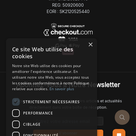
REG: 50920600
EORI : SK2120525440
×
Ce site Web utilise des
cookies
Notre site Web utilise des cookies pour
améliorer l'expérience utilisateur. En
utilisant notre site Web, vous acceptez tous
les cookies conformément à notre Politique
Abonnez-Vous à Notre Newsletter
relative aux cookies.
En savoir plus
Recevez chaque semaine nos derniers articles et actualités
STRICTEMENT NÉCESSAIRES
directement dans votre boîte de réception.
PERFORMANCE
Email address
CIBLAGE
S'abonner
FONCTIONNALITÉ