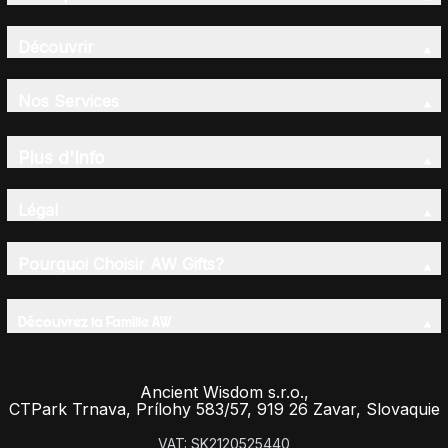
Découvrir
Nos Services
Plus d'Info
Légal
Pourquoi Choisir AW Gifts?
Découvrez la Famille AW
Ancient Wisdom s.r.o.,
CTPark Trnava, Prílohy 583/57, 919 26 Zavar, Slovaquie
VAT: SK2120525440