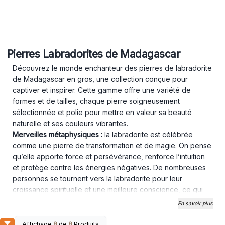
Pierres Labradorites de Madagascar
Découvrez le monde enchanteur des pierres de labradorite
de Madagascar en gros, une collection conçue pour
captiver et inspirer. Cette gamme offre une variété de
formes et de tailles, chaque pierre soigneusement
sélectionnée et polie pour mettre en valeur sa beauté
naturelle et ses couleurs vibrantes.
Merveilles métaphysiques :
la labradorite est célébrée
comme une pierre de transformation et de magie. On pense
qu’elle apporte force et persévérance, renforce l’intuition
et protège contre les énergies négatives. De nombreuses
personnes se tournent vers la labradorite pour leur
croissance spirituelle et une meilleure conscience, ce qui
en fait un favori pour la méditation, la guérison énergétique
En savoir plus
et d'autres pratiques ésotériques. Très appréciées dans les
cercles spirituels, ces pierres sont souvent utilisées en
Affichage
8
de
8
Produits