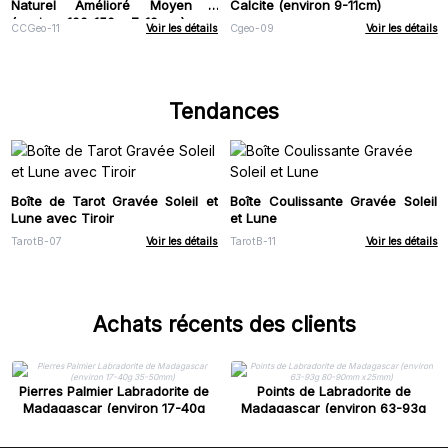
Naturel Amélioré Moyen -
Calcite (environ 9-11cm)
(environ 100-150 g 7-10 cm)
CCGeo-11
Voir les détails
Cgeo-09
Voir les détails
Tendances
Boîte de Tarot Gravée Soleil et
Boîte Coulissante Gravée Soleil
Lune avec Tiroir
et Lune
TarotB-07
Voir les détails
TarotB-11
Voir les détails
Achats récents des clients
Pierres Palmier Labradorite de
Points de Labradorite de
Madagascar (environ 17-40g
Madagascar (environ 63-93g
35-50mm)
80-90mm x25mm)