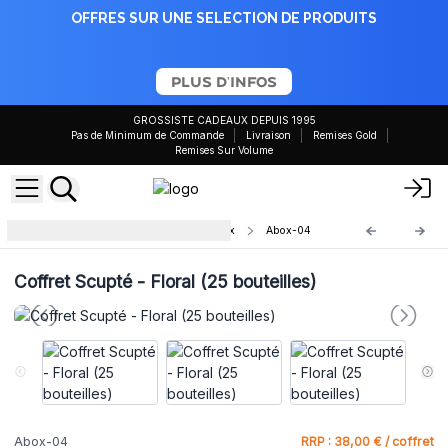
OFFRES SUR UNE SELECTION DE PRODUITS
PLUS D'INFOS
GROSSISTE CADEAUX DEPUIS 1995
Pas de Minimum de Commande
Livraison
Remises Gold
Remises Sur Volume
Coffrets Aromathérapie Artisanaux
Abox-04
Coffret Scupté - Floral (25 bouteilles)
Abox-04
RRP : 38,00 € / coffret