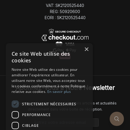
VAT: SK2120525440
REG: 50920600
EORI : SK2120525440
×
Ce site Web utilise des
cookies
Notre site Web utilise des cookies pour
améliorer l'expérience utilisateur. En
utilisant notre site Web, vous acceptez tous
les cookies conformément à notre Politique
Abonnez-Vous à Notre Newsletter
relative aux cookies.
En savoir plus
Recevez chaque semaine nos derniers articles et actualités
STRICTEMENT NÉCESSAIRES
directement dans votre boîte de réception.
PERFORMANCE
Email address
CIBLAGE