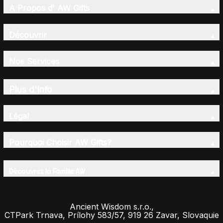
A Propos d' AW Gifts
Découvrir
Nos Services
Plus d'Info
Légal
Pourquoi Choisir AW Gifts?
Découvrez la Famille AW
Ancient Wisdom s.r.o.,
CTPark Trnava, Prílohy 583/57, 919 26 Zavar, Slovaquie