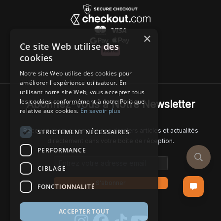
×
Ce site Web utilise des
cookies
Notre site Web utilise des cookies pour
améliorer l'expérience utilisateur. En
utilisant notre site Web, vous acceptez tous
les cookies conformément à notre Politique
Abonnez-Vous à Notre Newsletter
relative aux cookies.
En savoir plus
Recevez chaque semaine nos derniers articles et actualités
STRICTEMENT NÉCESSAIRES
directement dans votre boîte de réception.
PERFORMANCE
Email address
CIBLAGE
S'abonner
FONCTIONNALITÉ
ACCEPTER TOUT