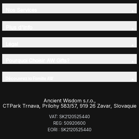
Nos Services
Plus d'Info
Légal
Pourquoi Choisir AW Gifts?
Découvrez la Famille AW
Ancient Wisdom s.r.o.,
CTPark Trnava, Prílohy 583/57, 919 26 Zavar, Slovaquie
VAT: SK2120525440
REG: 50920600
EORI : SK2120525440