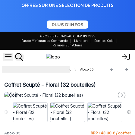
OFFRES SUR UNE SELECTION DE PRODUITS
PLUS D'INFOS
GROSSISTE CADEAUX DEPUIS 1995
Pas de Minimum de Commande
Livraison
Remises Gold
Remises Sur Volume
Coffrets Aromathérapie Artisanaux
Abox-05
Coffret Scupté - Floral (32 bouteilles)
Abox-05
RRP : 43,30 € / coffret