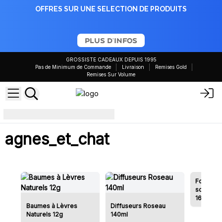
OFFRES SUR UNE SELECTION DE PRODUITS
PLUS D'INFOS
GROSSISTE CADEAUX DEPUIS 1995
Pas de Minimum de Commande
Livraison
Remises Gold
Remises Sur Volume
agnes_et_chat
agnes_et_chat
Fondants
soja natu
160g
Baumes à Lèvres
Diffuseurs Roseau
Naturels 12g
140ml