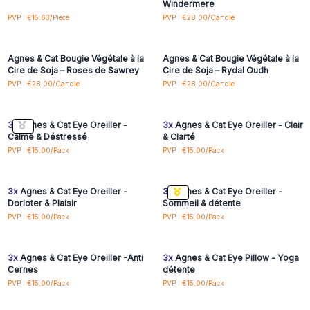
Windermere
Connectez-vous ou
Connectez-vous ou
PVP : €15.63/Piece
PVP : €28.00/Candle
inscrivez-vous pour
inscrivez-vous pour
accéder aux prix de gros
accéder aux prix de gros
Agnes & Cat Bougie Végétale à la
Agnes & Cat Bougie Végétale à la
Cire de Soja – Roses de Sawrey
Cire de Soja – Rydal Oudh
Connectez-vous ou
Connectez-vous ou
PVP : €28.00/Candle
PVP : €28.00/Candle
inscrivez-vous pour
inscrivez-vous pour
accéder aux prix de gros
accéder aux prix de gros
3x
Agnes & Cat Eye Oreiller -
3x
Agnes & Cat Eye Oreiller - Clair
Calme & Déstressé
& Clarté
Connectez-vous ou
Connectez-vous ou
PVP : €15.00/Pack
PVP : €15.00/Pack
inscrivez-vous pour
inscrivez-vous pour
accéder aux prix de gros
accéder aux prix de gros
3x
Agnes & Cat Eye Oreiller -
3x
Agnes & Cat Eye Oreiller -
Dorloter & Plaisir
Sommeil & détente
Connectez-vous ou
Connectez-vous ou
PVP : €15.00/Pack
PVP : €15.00/Pack
inscrivez-vous pour
inscrivez-vous pour
accéder aux prix de gros
accéder aux prix de gros
3x
Agnes & Cat Eye Oreiller -Anti
3x
Agnes & Cat Eye Pillow - Yoga
Cernes
détente
Connectez-vous ou
Connectez-vous ou
PVP : €15.00/Pack
PVP : €15.00/Pack
inscrivez-vous pour
inscrivez-vous pour
accéder aux prix de gros
accéder aux prix de gros