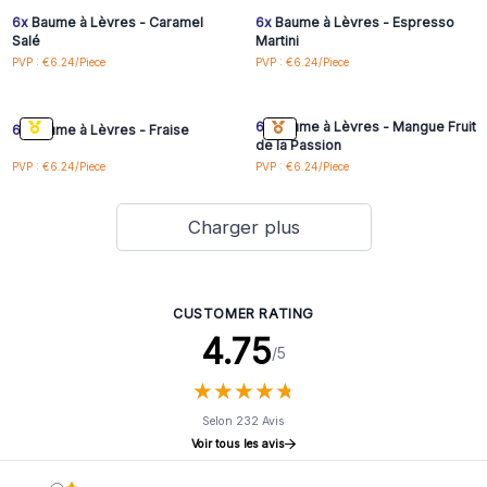
6x
Baume à Lèvres - Caramel
6x
Baume à Lèvres - Espresso
Salé
Martini
Connectez-vous ou
Connectez-vous ou
PVP : €6.24/Piece
PVP : €6.24/Piece
inscrivez-vous pour
inscrivez-vous pour
accéder aux prix de gros
accéder aux prix de gros
6x
Baume à Lèvres - Mangue Fruit
6x
Baume à Lèvres - Fraise
de la Passion
PVP : €6.24/Piece
PVP : €6.24/Piece
Charger plus
CUSTOMER RATING
4.75
/5
★
★
★
★
★
★
★
★
★
★
Selon 232 Avis
Voir tous les avis