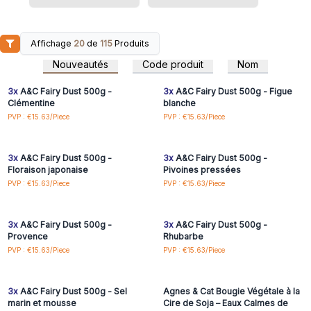
Affichage
20
de
115
Produits
Connectez-vous ou
Connectez-vous ou
inscrivez-vous pour
inscrivez-vous pour
Nouveautés
Code produit
Nom
accéder aux prix de gros
accéder aux prix de gros
3x
A&C Fairy Dust 500g -
3x
A&C Fairy Dust 500g - Figue
Clémentine
blanche
Connectez-vous ou
Connectez-vous ou
PVP : €15.63/Piece
PVP : €15.63/Piece
inscrivez-vous pour
inscrivez-vous pour
accéder aux prix de gros
accéder aux prix de gros
3x
A&C Fairy Dust 500g -
3x
A&C Fairy Dust 500g -
Floraison japonaise
Pivoines pressées
Connectez-vous ou
Connectez-vous ou
PVP : €15.63/Piece
PVP : €15.63/Piece
inscrivez-vous pour
inscrivez-vous pour
accéder aux prix de gros
accéder aux prix de gros
3x
A&C Fairy Dust 500g -
3x
A&C Fairy Dust 500g -
Provence
Rhubarbe
Connectez-vous ou
Connectez-vous ou
PVP : €15.63/Piece
PVP : €15.63/Piece
inscrivez-vous pour
inscrivez-vous pour
accéder aux prix de gros
accéder aux prix de gros
3x
A&C Fairy Dust 500g - Sel
Agnes & Cat Bougie Végétale à la
marin et mousse
Cire de Soja – Eaux Calmes de