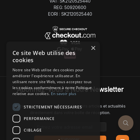
VAT: SK2120525440
REG: 50920600
EORI : SK2120525440
×
Ce site Web utilise des
cookies
Notre site Web utilise des cookies pour
améliorer l'expérience utilisateur. En
utilisant notre site Web, vous acceptez tous
les cookies conformément à notre Politique
Abonnez-Vous à Notre Newsletter
relative aux cookies.
En savoir plus
Recevez chaque semaine nos derniers articles et actualités
STRICTEMENT NÉCESSAIRES
directement dans votre boîte de réception.
PERFORMANCE
Email address
CIBLAGE
S'abonner