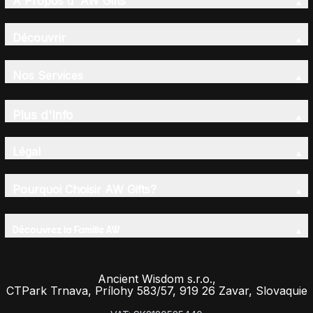
A Propos d' AW Gifts
Découvrir
Nos Services
Plus d'Info
Légal
Pourquoi Choisir AW Gifts?
Découvrez la Famille AW
Ancient Wisdom s.r.o.,
CTPark Trnava, Prílohy 583/57, 919 26 Zavar, Slovaquie