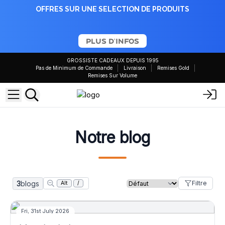
OFFRES SUR UNE SELECTION DE PRODUITS
PLUS D'INFOS
GROSSISTE CADEAUX DEPUIS 1995
Pas de Minimum de Commande
Livraison
Remises Gold
Remises Sur Volume
Notre blog
3
blogs
Filtre
Alt
/
Légendes de Java
Fri, 31st July 2026